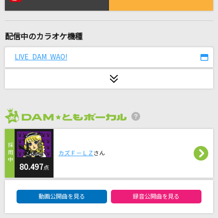
怪獣の花唄
Vaundy
配信中のカラオケ機種
栄光の架橋
ゆず
LIVE DAM WAO!
I LOVE...
Official髭男dism
好きすぎて滅！
2026年8月度
M!LK
[生音]ないものねだり
カズＦ－ＬＺ
さん
KANA-BOON
80.497
点
DAM★ともボーカルエントリーランキング
わたしの一番かわいいところ
動画公開曲を見る
録音公開曲を見る
FRUITS ZIPPER