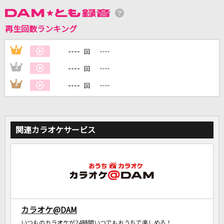
再生回数ランキング
DAMに会員登録・ログインして
カラオケをもっと楽しもう！
----
1
----
回
----
2
----
回
----
3
----
回
自宅でカラオケ歌い放題！
家族や友達と一緒に！練習にも！
関連カラオケサービス
カラオケ@DAM
いつものカラオケが24時間いつでもおうちで楽しめる！