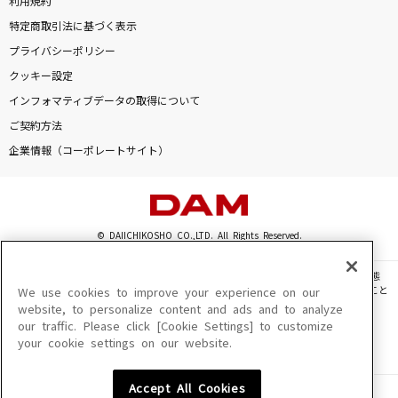
利用規約
特定商取引法に基づく表示
プライバシーポリシー
クッキー設定
インフォマティブデータの取得について
ご契約方法
企業情報（コーポレートサイト）
© DAIICHIKOSHO CO.,LTD. All Rights Reserved.
このサイトに掲載されている一切の文章・画像・写真・動画・音声等を、手段や形態
を問わず、著作権法の定める範囲を超えて無断で複製、転載、ファイル化などすること
We use cookies to improve your experience on our
を禁じます。
website, to personalize content and ads and to analyze
our traffic. Please click [Cookie Settings] to customize
楽曲及びコンテンツは、機種によりご利用いただけない場合があります。
your cookie settings on our website.
楽曲及びコンテンツの配信日、配信内容が変更になる場合があります。
楽曲によりMYリスト保存ができない場合があります。
Accept All Cookies
JASRAC許諾番号