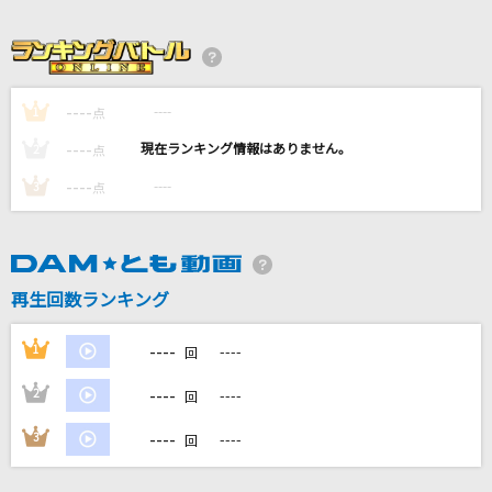
六兆年と一夜物語
kemu feat.IA
[生音]奇跡の地球
----
----
1
点
桑田佳祐&Mr.Children
----
----
2
点
青い春
----
----
3
点
SUPER BEAVER
[生音]珍島物語
天童よしみ
再生回数ランキング
もっと見る
----
1
----
回
----
2
----
回
DAMの新曲・ランキングなど
カラオケ最新情報をチェック！
----
3
----
回