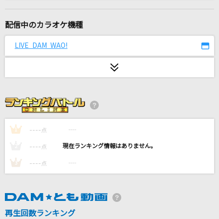
[良音]虹
Aqua Timez
配信中のカラオケ機種
花束のかわりにメロディーを
LIVE DAM WAO!
清水翔太
Spicy
aespa
夢見が丘
B'z
----
----
1
点
----
----
2
点
[生音]レイニーブルー
----
----
3
点
徳永英明
ヤングアダルト
マカロニえんぴつ
再生回数ランキング