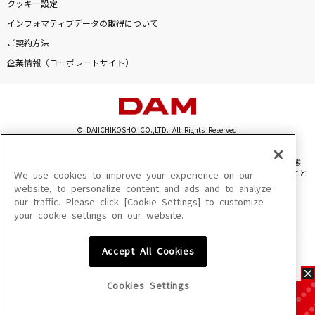
クッキー設定
インフォマティブデータの取得について
ご契約方法
企業情報（コーポレートサイト）
© DAIICHIKOSHO CO.,LTD. All Rights Reserved.
このサイトに掲載されている一切の文章・画像・写真・動画・音声等を、手段や形態
を問わず、著作権法の定める範囲を超えて無断で複製、転載、ファイル化などすること
We use cookies to improve your experience on our
を禁じます。
website, to personalize content and ads and to analyze
our traffic. Please click [Cookie Settings] to customize
楽曲及びコンテンツは、機種によりご利用いただけない場合があります。
your cookie settings on our website.
楽曲及びコンテンツの配信日、配信内容が変更になる場合があります。
楽曲によりMYリスト保存ができない場合があります。
Accept All Cookies
JASRAC許諾番号
6602250213Y31015 6602250112Y38026 6602250240Y31015
6602250241Y45122
Cookies Settings
NexTone許諾番号
ID000002945 ID000002947 ID000002937 ID000002938