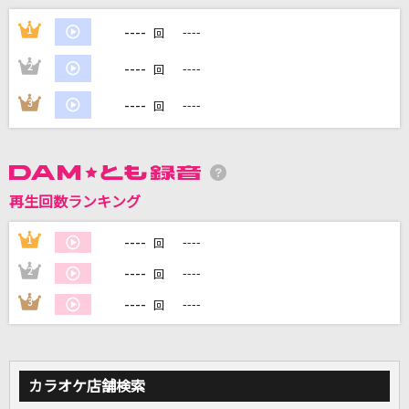
[良音]硝子の少年
----
1
----
回
KinKi Kids
----
2
----
回
RE:I AM
----
3
----
回
Aimer(エメ)
[生音]恋人ごっこ
マカロニえんぴつ
再生回数ランキング
秒針を噛む
----
1
----
回
ずっと真夜中でいいのに。
----
2
----
回
もっと見る
----
3
----
回
DAMの新曲・ランキングなど
カラオケ最新情報をチェック！
カラオケ店舗検索