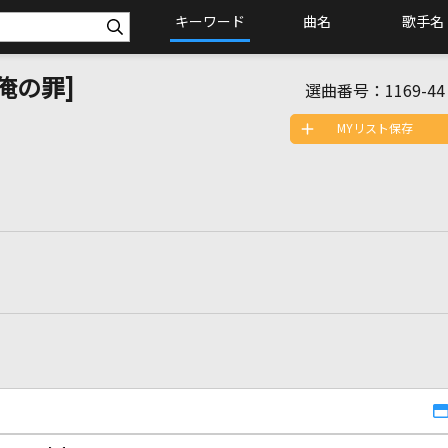
キーワード
曲名
歌手名
 [俺の罪]
選曲番号：
1169-44
MYリスト保存