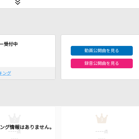
2026年8月度
ー受付中
動画公開曲を見る
録音公開曲を見る
キング
2
3
----
----
点
点
----
----