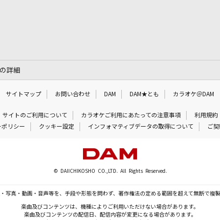
]」の詳細
サイトマップ
お問い合わせ
DAM
DAM★とも
カラオケ＠DAM
サイトのご利用について
カラオケご利用にあたっての注意事項
利用規約
ーポリシー
クッキー設定
インフォマティブデータの取得について
ご契
© DAIICHIKOSHO CO.,LTD. All Rights Reserved.
・写真・動画・音声等を、手段や形態を問わず、著作権法の定める範囲を超えて無断で複
楽曲及びコンテンツは、機種によりご利用いただけない場合があります。
楽曲及びコンテンツの配信日、配信内容が変更になる場合があります。