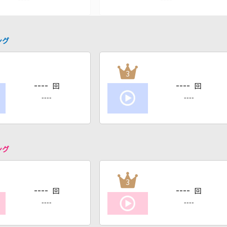
ング
3
----
----
回
回
----
----
ング
3
----
----
回
回
----
----