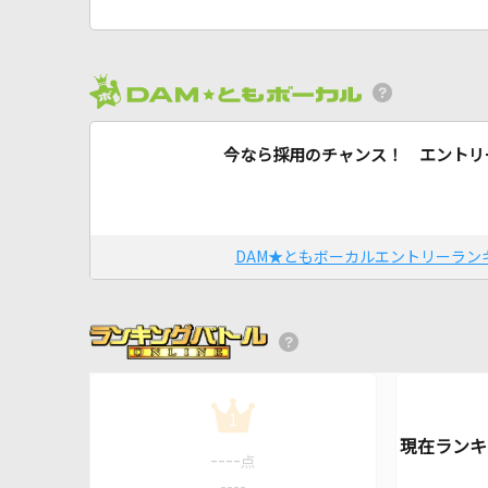
今なら採用のチャンス！ エントリ
DAM★ともボーカルエントリーラン
1
----
点
----