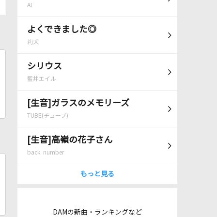
AI
よくできました◎
莉犬
シリウス
藍井エイル
[生音]ガラスのメモリーズ
TUBE(チューブ)
[生音]高嶺の花子さん
back number
もっと見る
DAMの新曲・ランキングなど