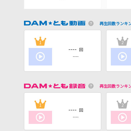
再生回数ランキ
1
2
----
回
----
再生回数ランキ
1
2
----
回
----