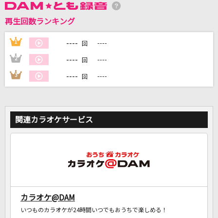
再生回数ランキング
DAMに会員登録・ログインして
カラオケをもっと楽しもう！
----
1
----
回
----
2
----
回
----
3
----
回
自宅でカラオケ歌い放題！
家族や友達と一緒に！練習にも！
関連カラオケサービス
カラオケ@DAM
いつものカラオケが24時間いつでもおうちで楽しめる！