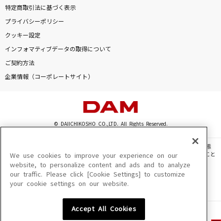
特定商取引法に基づく表示
プライバシーポリシー
クッキー設定
インフォマティブデータの取得について
ご契約方法
企業情報（コーポレートサイト）
© DAIICHIKOSHO CO.,LTD. All Rights Reserved.
このサイトに掲載されている一切の文章・画像・写真・動画・音声等を、手段や形態
を問わず、著作権法の定める範囲を超えて無断で複製、転載、ファイル化などすること
We use cookies to improve your experience on our
を禁じます。
website, to personalize content and ads and to analyze
our traffic. Please click [Cookie Settings] to customize
楽曲及びコンテンツは、機種によりご利用いただけない場合があります。
your cookie settings on our website.
楽曲及びコンテンツの配信日、配信内容が変更になる場合があります。
楽曲によりMYリスト保存ができない場合があります。
Accept All Cookies
JASRAC許諾番号
6602250213Y31015 6602250112Y38026 6602250240Y31015