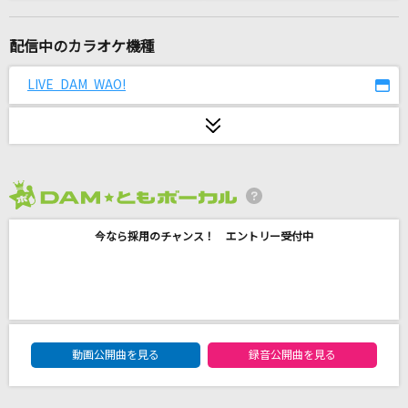
[生音]初恋
村下孝蔵
配信中のカラオケ機種
緞帳を上げてくれ！
LIVE DAM WAO!
AKB48
少女レイ
みきとP
2026年8月度
愛のうた
今なら採用のチャンス！ エントリー受付中
倖田來未
愛のかたまり
KinKi Kids
DAM★ともボーカルエントリーランキング
千本桜
動画公開曲を見る
録音公開曲を見る
WhiteFlame feat.初音ミク