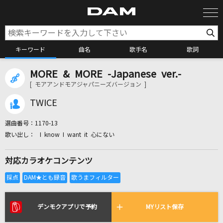
キーワード
曲名
歌手名
歌詞
MORE & MORE -Japanese ver.-
カラオケ検索
[ モアアンドモアジャパニーズバージョン ]
TWICE
カラオケ店舗検索
選曲番号：
1170-13
I know I want it 心にない
カラオケリクエスト
対応カラオケコンテンツ
全国りれき
リアルタイムで歌われている曲の一覧
デンモクアプリで予約
MYリスト保存