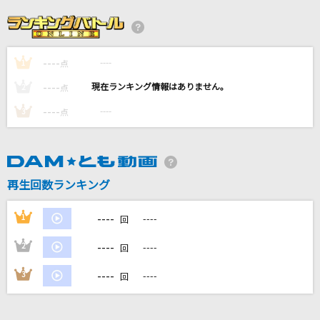
song for you
EXILE
----
----
1
紅蓮の弓矢(アニメver.)
点
Linked Horizon
----
----
2
点
----
----
3
点
Love is MY RAIL
鈴木このみ
怪獣
再生回数ランキング
サカナクション
----
1
----
回
もっと見る
----
2
----
回
DAMの新曲・ランキングなど
----
3
----
回
カラオケ最新情報をチェック！