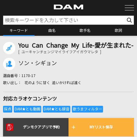
キーワード
曲名
歌手名
歌詞
You Can Change My Life-愛が生まれた-
カラオケ検索
[ ユーキャンチェンジマイライフアイガウマレタ ]
ソン・シギョン
カラオケ店舗検索
選曲番号：
1170-17
花のように甘く 追いかければ遠く
カラオケリクエスト
対応カラオケコンテンツ
全国りれき
リアルタイムで歌われている曲の一覧
デンモクアプリで予約
MYリスト保存