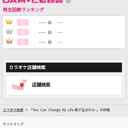
再生回数ランキング
DAMに会員登録・ログインして
カラオケをもっと楽しもう！
----
1
----
回
----
2
----
回
----
3
----
回
自宅でカラオケ歌い放題！
家族や友達と一緒に！練習にも！
カラオケ店舗検索
店舗検索
カラオケ検索
「You Can Change My Life-愛が生まれた-」の詳細
サイトマップ