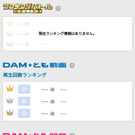
[生音]季節の中で
松山千春
----
----
1
点
White Love
----
----
2
点
SPEED
----
----
3
点
靴の花火
ヨルシカ
ズルい幻
再生回数ランキング
めいちゃん
----
1
----
回
もっと見る
----
2
----
回
DAMの新曲・ランキングなど
----
3
----
回
カラオケ最新情報をチェック！