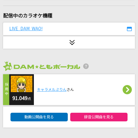
イル・テンポ・パッサ～時は過ぎゆく～
風輪
配信中のカラオケ機種
[生音]A Song for ××
LIVE DAM WAO!
浜崎あゆみ
[生音]ゲレンデがとけるほど恋したい
広瀬香美
2026年8月度
OVERLAP
Kimeru
キャラメルぷりん
さん
[生音]しわくちゃな雲を抱いて
91.049
点
DISH//
DAM★ともボーカルエントリーランキング
動画公開曲を見る
録音公開曲を見る
RED OUT(ビデオクリップバージョン)
米津玄師