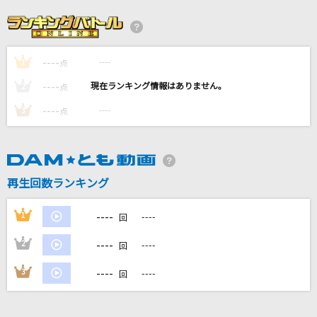
Again
Mr.Children
----
----
1
[生音]星影のエール
点
GReeeeN
----
----
2
点
----
----
3
点
ダーリン
Mrs. GREEN APPLE
バーニング・ラヴ (日本版エンドソング)(From
再生回数ランキング
『リロ&スティッチ』/日本語版)
Travis Japan
----
1
----
回
もっと見る
----
2
----
回
----
3
----
回
DAMの新曲・ランキングなど
カラオケ最新情報をチェック！