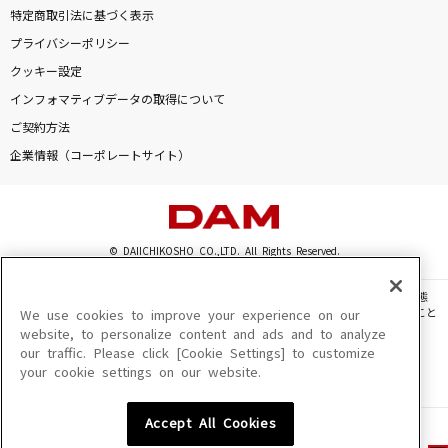
特定商取引法に基づく表示
プライバシーポリシー
クッキー設定
インフォマティブデータの取得について
ご契約方法
企業情報（コーポレートサイト）
© DAIICHIKOSHO CO.,LTD. All Rights Reserved.
このサイトに掲載されている一切の文章・画像・写真・動画・音声等を、手段や形態
を問わず、著作権法の定める範囲を超えて無断で複製、転載、ファイル化などすること
We use cookies to improve your experience on our
を禁じます。
website, to personalize content and ads and to analyze
our traffic. Please click [Cookie Settings] to customize
楽曲及びコンテンツは、機種によりご利用いただけない場合があります。
your cookie settings on our website.
楽曲及びコンテンツの配信日、配信内容が変更になる場合があります。
楽曲によりMYリスト保存ができない場合があります。
Accept All Cookies
JASRAC許諾番号
6602250213Y31015 6602250112Y38026 6602250240Y31015