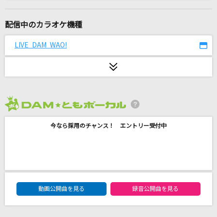
[生音]ひこうき雲
松任谷由実(荒井由実)
配信中のカラオケ機種
メガネを外して
LIVE DAM WAO!
乃紫
たぶん
YOASOBI
2026年8月度
Darkside [ダークサイド]
今なら採用のチャンス！ エントリー受付中
Alan Walker, Au/Ra & Tomine Harket
気づけよBaby
THE ORAL CIGARETTES
DAM★ともボーカルエントリーランキング
God knows...
動画公開曲を見る
録音公開曲を見る
涼宮ハルヒ(CV.平野綾)