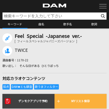
キーワード
曲名
歌手名
歌詞
Feel Special -Japanese ver.-
カラオケ検索
[ フィールスペシャルジャパニーズバージョン ]
TWICE
カラオケ店舗検索
選曲番号：
1170-22
そんな日がある ひとりぼっち
カラオケリクエスト
対応カラオケコンテンツ
全国りれき
リアルタイムで歌われている曲の一覧
デンモクアプリで予約
MYリスト保存