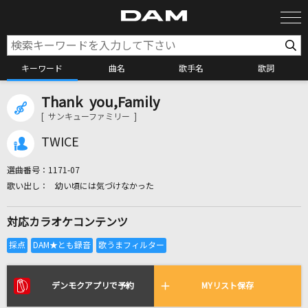
キーワード
曲名
歌手名
歌詞
Thank you,Family
カラオケ検索
[ サンキューファミリー ]
TWICE
カラオケ店舗検索
選曲番号：
1171-07
幼い頃には気づけなかった
カラオケリクエスト
対応カラオケコンテンツ
全国りれき
リアルタイムで歌われている曲の一覧
デンモクアプリで予約
MYリスト保存