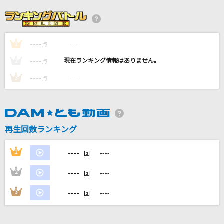
唱
Ado
----
----
1
とくべチュ、して
点
＝LOVE
----
----
2
点
----
----
3
点
Aitai
加藤ミリヤ
“MY LIST” to you!
再生回数ランキング
Aqours
----
1
----
回
もっと見る
----
2
----
回
DAMの新曲・ランキングなど
----
3
----
回
カラオケ最新情報をチェック！