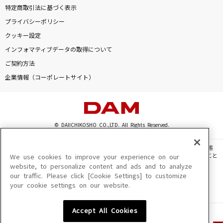
特定商取引法に基づく表示
プライバシーポリシー
クッキー設定
インフォマティブデータの取得について
ご契約方法
企業情報（コーポレートサイト）
© DAIICHIKOSHO CO.,LTD. All Rights Reserved.
このサイトに掲載されている一切の文章・画像・写真・動画・音声等を、手段や形態
を問わず、著作権法の定める範囲を超えて無断で複製、転載、ファイル化などすること
We use cookies to improve your experience on our
を禁じます。
website, to personalize content and ads and to analyze
our traffic. Please click [Cookie Settings] to customize
楽曲及びコンテンツは、機種によりご利用いただけない場合があります。
your cookie settings on our website.
楽曲及びコンテンツの配信日、配信内容が変更になる場合があります。
楽曲によりMYリスト保存ができない場合があります。
Accept All Cookies
JASRAC許諾番号
6602250213Y31015 6602250112Y38026 6602250240Y31015