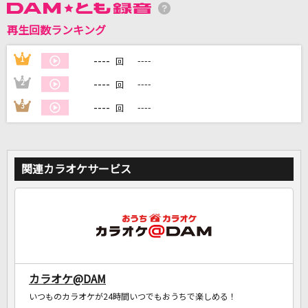
再生回数ランキング
DAMに会員登録・ログインして
カラオケをもっと楽しもう！
----
1
----
回
----
2
----
回
----
3
----
回
自宅でカラオケ歌い放題！
家族や友達と一緒に！練習にも！
関連カラオケサービス
カラオケ@DAM
いつものカラオケが24時間いつでもおうちで楽しめる！