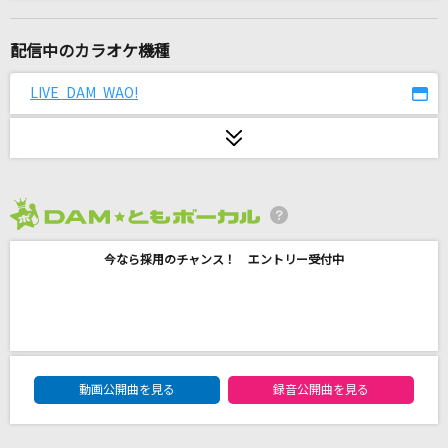
[生音]ライオン
May'n/中島愛
配信中のカラオケ機種
わたがし
LIVE DAM WAO!
back number
黒毛和牛上塩タン焼680円
大塚 愛
2026年8月度
朧
今なら採用のチャンス！ エントリー受付中
市川由紀乃
島人ぬ宝
BEGIN
DAM★ともボーカルエントリーランキング
[生音]糸
動画公開曲を見る
録音公開曲を見る
中島みゆき