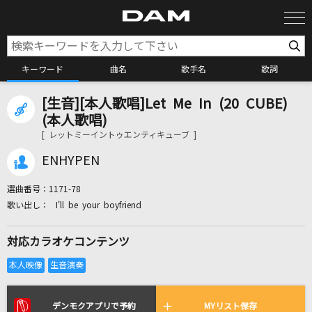
キーワード
曲名
歌手名
歌詞
[生音][本人歌唱]Let Me In (20 CUBE)
カラオケ検索
(本人歌唱)
[ レットミーイントゥエンティキューブ ]
カラオケ店舗検索
ENHYPEN
選曲番号：
1171-78
カラオケリクエスト
I'll be your boyfriend
対応カラオケコンテンツ
全国りれき
リアルタイムで歌われている曲の一覧
デンモクアプリで予約
MYリスト保存