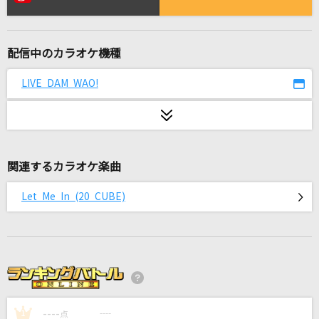
田園
玉置浩二
配信中のカラオケ機種
[生音]ひまわりの約束
秦 基博
LIVE DAM WAO!
花束
back number
関連するカラオケ楽曲
最後の放課後
いきものがかり
Let Me In (20 CUBE)
[生音]きっと どこかで
TUBE(チューブ)
New Era
Hilcrhyme(ヒルクライム)
----
----
1
点