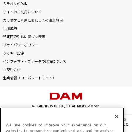
カラオケ＠DAM
サイトのご利用について
カラオケご利用にあたっての注意事項
利用規約
特定商取引法に基づく表示
プライバシーポリシー
クッキー設定
インフォマティブデータの取得について
ご契約方法
企業情報（コーポレートサイト）
© DAIICHIKOSHO CO.,LTD. All Rights Reserved.
このサイトに掲載されている一切の文章・画像・写真・動画・音声等を、手段や形態
を問わず、著作権法の定める範囲を超えて無断で複製、転載、ファイル化などすること
We use cookies to improve your experience on our
を禁じます。
website, to personalize content and ads and to analyze