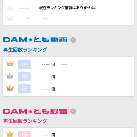
[生音]ズッコケ男道
----
----
2
点
SUPER EIGHT
----
----
3
点
ひゅるりらぱっぱ
tuki.
再生回数ランキング
[生音]奇跡の地球
桑田佳祐&Mr.Children
----
1
----
回
キセキ
----
2
----
回
GReeeeN
----
3
----
回
もっと見る
DAMの新曲・ランキングなど
カラオケ最新情報をチェック！
再生回数ランキング
----
1
----
回