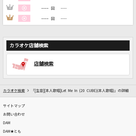
----
2
----
回
DAMに会員登録・ログインして
----
3
----
回
カラオケをもっと楽しもう！
カラオケ店舗検索
自宅でカラオケ歌い放題！
家族や友達と一緒に！練習にも！
店舗検索
カラオケ検索
「[生音][本人歌唱]Let Me In (20 CUBE)(本人歌唱)」の詳細
サイトマップ
お問い合わせ
DAM
DAM★とも