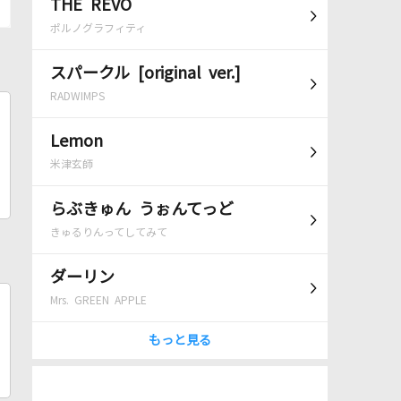
THE REVO
ポルノグラフィティ
スパークル [original ver.]
RADWIMPS
Lemon
米津玄師
らぶきゅん うぉんてっど
きゅるりんってしてみて
ダーリン
Mrs. GREEN APPLE
もっと見る