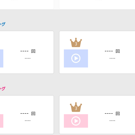
ング
3
----
----
回
回
----
----
ング
3
----
----
回
回
----
----