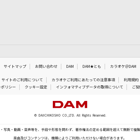
サイトマップ
お問い合わせ
DAM
DAM★とも
カラオケ＠DAM
サイトのご利用について
カラオケご利用にあたっての注意事項
利用規約
ーポリシー
クッキー設定
インフォマティブデータの取得について
ご契
© DAIICHIKOSHO CO.,LTD. All Rights Reserved.
・写真・動画・音声等を、手段や形態を問わず、著作権法の定める範囲を超えて無断で複
楽曲及びコンテンツは、機種によりご利用いただけない場合があります。