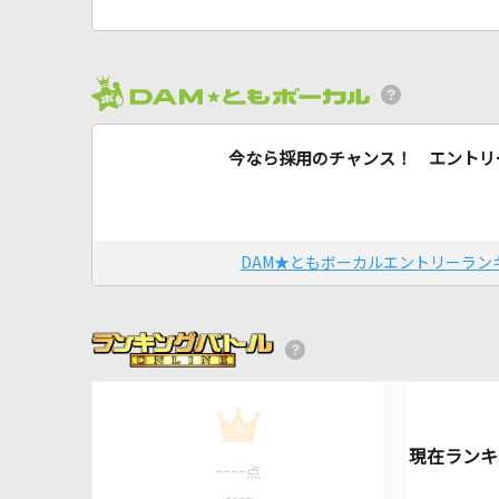
今なら採用のチャンス！ エントリ
DAM★ともボーカルエントリーラン
1
----
点
----