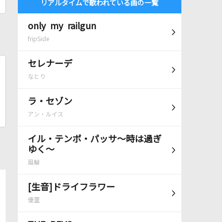
リアルタイムで歌われている曲の一覧
only my railgun
fripSide
セレナーデ
なとり
ラ・セゾン
アン・ルイス
イル・テンポ・パッサ～時は過ぎ
ゆく～
風輪
[生音]ドライフラワー
優里