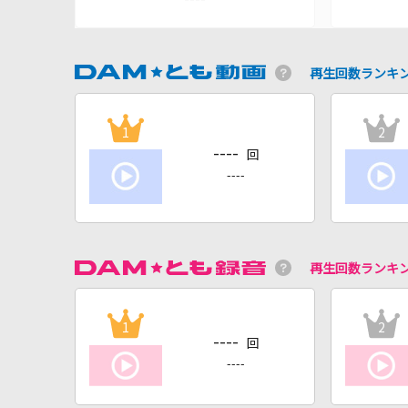
再生回数ランキ
1
2
----
回
----
再生回数ランキ
1
2
----
回
----