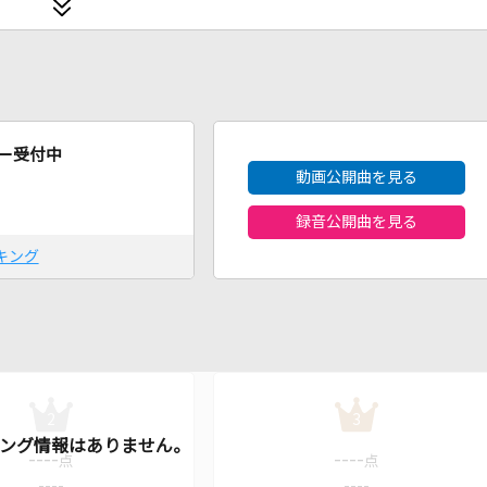
2026年8月度
ー受付中
動画公開曲を見る
録音公開曲を見る
キング
2
3
----
----
点
点
----
----