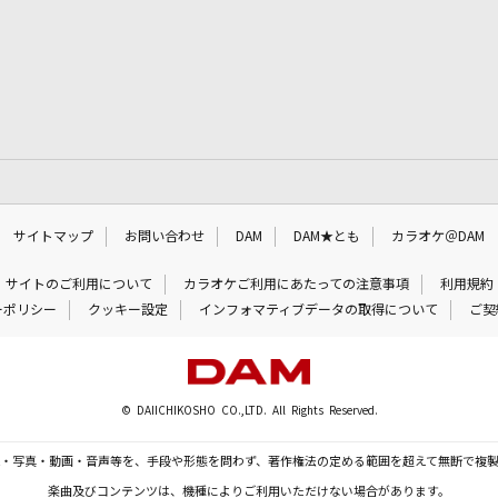
サイトマップ
お問い合わせ
DAM
DAM★とも
カラオケ＠DAM
サイトのご利用について
カラオケご利用にあたっての注意事項
利用規約
ーポリシー
クッキー設定
インフォマティブデータの取得について
ご契
© DAIICHIKOSHO CO.,LTD. All Rights Reserved.
・写真・動画・音声等を、手段や形態を問わず、著作権法の定める範囲を超えて無断で複
楽曲及びコンテンツは、機種によりご利用いただけない場合があります。