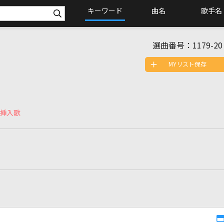
キーワード
曲名
歌手名
選曲番号：
1179-20
MYリスト保存
」挿入歌