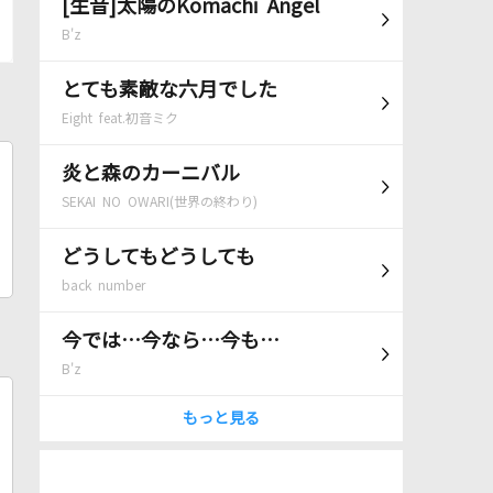
[生音]太陽のKomachi Angel
B'z
とても素敵な六月でした
Eight feat.初音ミク
炎と森のカーニバル
SEKAI NO OWARI(世界の終わり)
どうしてもどうしても
back number
今では…今なら…今も…
B'z
もっと見る