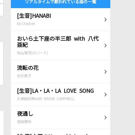
リアルタイムで歌われている曲の一覧
[生音]HANABI
Mr.Children
おいら土下座の半三郎 with 八代
亜紀
秋山竜次(ロバート)
流転の花
伍代夏子
[生音]LA・LA・LA LOVE SONG
久保田利伸with NAOMI CAMPBELL
夜通し
音田雅則