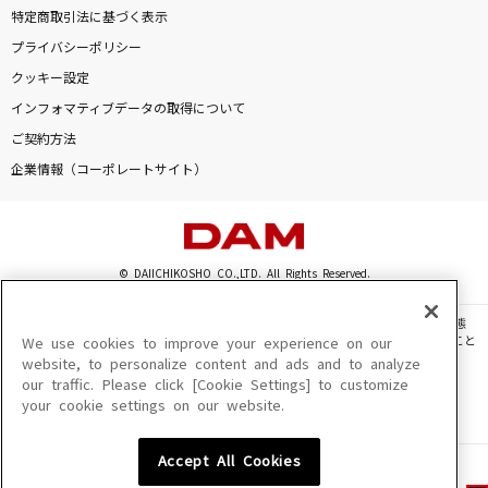
特定商取引法に基づく表示
プライバシーポリシー
クッキー設定
インフォマティブデータの取得について
ご契約方法
企業情報（コーポレートサイト）
© DAIICHIKOSHO CO.,LTD. All Rights Reserved.
このサイトに掲載されている一切の文章・画像・写真・動画・音声等を、手段や形態
を問わず、著作権法の定める範囲を超えて無断で複製、転載、ファイル化などすること
We use cookies to improve your experience on our
を禁じます。
website, to personalize content and ads and to analyze
our traffic. Please click [Cookie Settings] to customize
楽曲及びコンテンツは、機種によりご利用いただけない場合があります。
your cookie settings on our website.
楽曲及びコンテンツの配信日、配信内容が変更になる場合があります。
楽曲によりMYリスト保存ができない場合があります。
Accept All Cookies
JASRAC許諾番号
6602250213Y31015 6602250112Y38026 6602250240Y31015