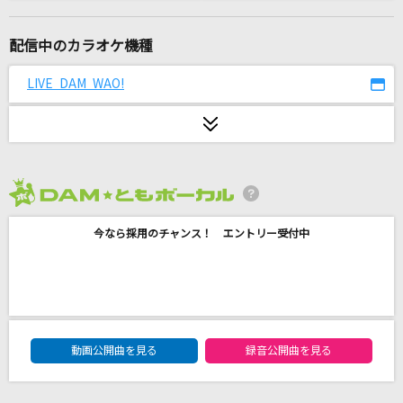
拝啓 貴方様
＝LOVE
配信中のカラオケ機種
心予報
LIVE DAM WAO!
Eve
ビリミリオン
優里
2026年8月度
サリシノハラ
今なら採用のチャンス！ エントリー受付中
ミキト(みきとP) feat.初音ミク
セプテンバーさん
RADWIMPS
DAM★ともボーカルエントリーランキング
眠り姫
動画公開曲を見る
録音公開曲を見る
SEKAI NO OWARI(世界の終わり)