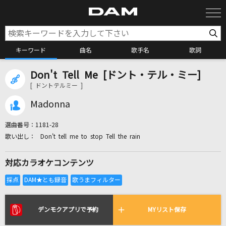
キーワード
曲名
歌手名
歌詞
Don't Tell Me [ドント・テル・ミー]
カラオケ検索
[ ドントテルミー ]
Madonna
カラオケ店舗検索
選曲番号：
1181-28
Don't tell me to stop Tell the rain
カラオケリクエスト
対応カラオケコンテンツ
全国りれき
リアルタイムで歌われている曲の一覧
デンモクアプリで予約
MYリスト保存