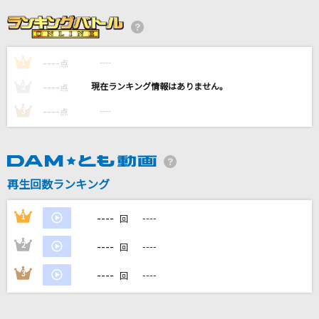
怪獣
サカナクション
----
----
1
ハナミズキ
点
一青 窈
----
----
2
点
----
----
3
点
Mother land
南里侑香
Let It Go～ありのままで～
再生回数ランキング
松たか子
----
1
----
回
もっと見る
----
2
----
回
DAMの新曲・ランキングなど
----
3
----
回
カラオケ最新情報をチェック！