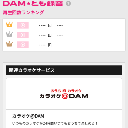
再生回数ランキング
DAMに会員登録・ログインして
カラオケをもっと楽しもう！
----
1
----
回
----
2
----
回
----
3
----
回
自宅でカラオケ歌い放題！
家族や友達と一緒に！練習にも！
関連カラオケサービス
カラオケ@DAM
いつものカラオケが24時間いつでもおうちで楽しめる！