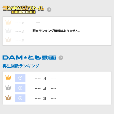
[生音]桜
コブクロ
----
----
1
点
風のゆくえ
----
----
2
点
Ado
----
----
3
点
常盤の月
武蔵坊弁慶(宮田幸季)
再生回数ランキング
嘆きノ森
彩音
----
1
----
回
もっと見る
----
2
----
回
----
3
----
回
DAMの新曲・ランキングなど
カラオケ最新情報をチェック！