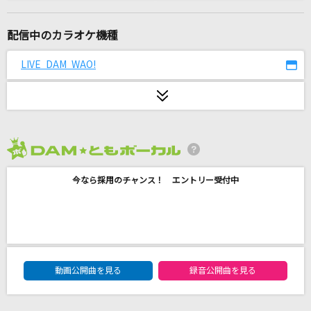
ドラマみたいだ
My Hair is Bad
配信中のカラオケ機種
蔵王の風
LIVE DAM WAO!
須賀亮雄
風と町
Mrs. GREEN APPLE
2026年8月度
I still
今なら採用のチャンス！ エントリー受付中
milet
[名演]Get Along Together 「名演ピアノ 美野
春樹」
山根康広
DAM★ともボーカルエントリーランキング
動画公開曲を見る
録音公開曲を見る
[生音]夏の思い出
ケツメイシ