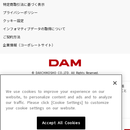
特定商取引法に基づく表示
プライバシーポリシー
クッキー設定
インフォマティブデータの取得について
ご契約方法
企業情報（コーポレートサイト）
© DAIICHIKOSHO CO.,LTD. All Rights Reserved.
このサイトに掲載されている一切の文章・画像・写真・動画・音声等を、手段や形態
を問わず、著作権法の定める範囲を超えて無断で複製、転載、ファイル化などすること
We use cookies to improve your experience on our
を禁じます。
website, to personalize content and ads and to analyze
our traffic. Please click [Cookie Settings] to customize
楽曲及びコンテンツは、機種によりご利用いただけない場合があります。
your cookie settings on our website.
楽曲及びコンテンツの配信日、配信内容が変更になる場合があります。
楽曲によりMYリスト保存ができない場合があります。
Accept All Cookies
JASRAC許諾番号
6602250213Y31015 6602250112Y38026 6602250240Y31015