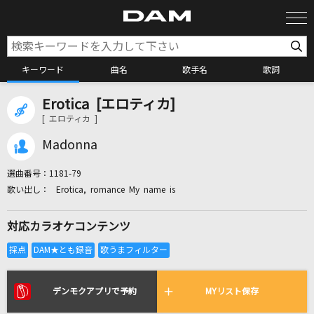
キーワード
曲名
歌手名
歌詞
Erotica [エロティカ]
カラオケ検索
[ エロティカ ]
Madonna
カラオケ店舗検索
選曲番号：
1181-79
Erotica, romance My name is
カラオケリクエスト
対応カラオケコンテンツ
全国りれき
リアルタイムで歌われている曲の一覧
デンモクアプリで予約
MYリスト保存