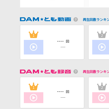
再生回数ランキ
1
2
----
回
----
再生回数ランキ
1
2
----
回
----