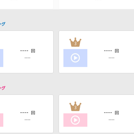
ング
3
----
----
回
回
----
----
ング
3
----
----
回
回
----
----