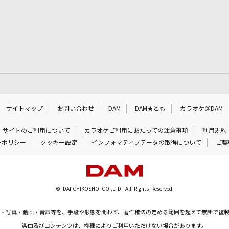
サイトマップ
お問い合わせ
DAM
DAM★とも
カラオケ＠DAM
サイトのご利用について
カラオケご利用にあたっての注意事項
利用規約
ーポリシー
クッキー設定
インフォマティブデータの取得について
ご契
© DAIICHIKOSHO CO.,LTD. All Rights Reserved.
・写真・動画・音声等を、手段や形態を問わず、著作権法の定める範囲を超えて無断で複
楽曲及びコンテンツは、機種によりご利用いただけない場合があります。