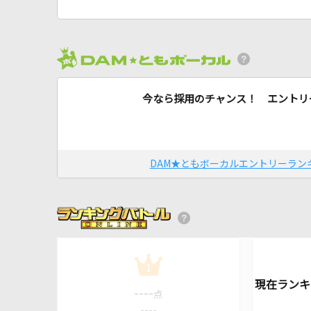
今なら採用のチャンス！ エントリ
DAM★ともボーカルエントリーラン
1
----
点
----