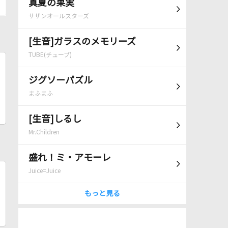
真夏の果実
サザンオールスターズ
[生音]ガラスのメモリーズ
TUBE(チューブ)
ジグソーパズル
まふまふ
[生音]しるし
Mr.Children
盛れ！ミ・アモーレ
Juice=Juice
もっと見る