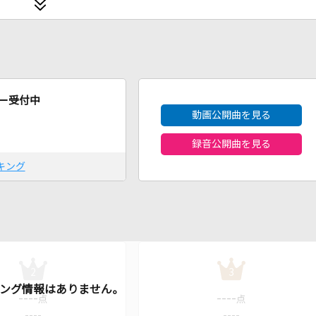
2026年8月度
ー受付中
動画公開曲を見る
録音公開曲を見る
キング
2
3
----
----
点
点
----
----