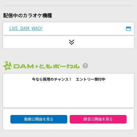
[生音]THE DAY
ポルノグラフィティ
配信中のカラオケ機種
[生音]365日
LIVE DAM WAO!
Mr.Children
Ex-Otogibanashi
かぐや(cv.夏吉ゆうこ)、月見ヤチヨ(cv.早見沙織)
2026年8月度
[生音]HEARTBREAKER(G-DRAGON 2013 WOR
LD TOUR～ONE OF A KIND～ IN JAPAN DO
今なら採用のチャンス！ エントリー受付中
ME SPECIAL)
G-DRAGON(from BIGBANG)
[生音]白い海峡
DAM★ともボーカルエントリーランキング
大月みやこ
動画公開曲を見る
録音公開曲を見る
あとひとつ