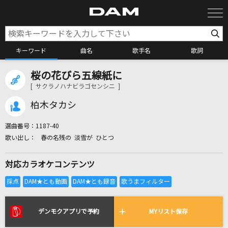
キーワード
曲名
歌手名
歌詞
桜の花びら五線紙に
カラオケ検索
[ サクラノハナビラゴセンシニ ]
柏木タカシ
カラオケ店舗検索
選曲番号：
1187-40
春の名残の 淡雪が ひとつ
カラオケリクエスト
対応カラオケコンテンツ
全国りれき
リアルタイムで歌われている曲の一覧
デンモクアプリで予約
MYリスト保存