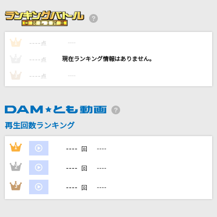
FUNKY MONKEY BABYS
セレナーデ
なとり
----
----
1
点
----
----
2
点
[生音]君の知らない物語
----
----
3
点
supercell
[オリカラ]負けないで
ZARD
再生回数ランキング
Chase the world
----
1
----
回
May'n
----
2
----
回
もっと見る
----
3
----
回
DAMの新曲・ランキングなど
カラオケ最新情報をチェック！