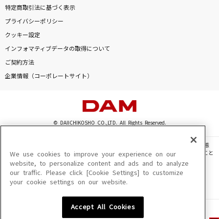
特定商取引法に基づく表示
プライバシーポリシー
クッキー設定
インフォマティブデータの取得について
ご契約方法
企業情報（コーポレートサイト）
© DAIICHIKOSHO CO.,LTD. All Rights Reserved.
このサイトに掲載されている一切の文章・画像・写真・動画・音声等を、手段や形態
を問わず、著作権法の定める範囲を超えて無断で複製、転載、ファイル化などすること
We use cookies to improve your experience on our
を禁じます。
website, to personalize content and ads and to analyze
our traffic. Please click [Cookie Settings] to customize
楽曲及びコンテンツは、機種によりご利用いただけない場合があります。
your cookie settings on our website.
楽曲及びコンテンツの配信日、配信内容が変更になる場合があります。
楽曲によりMYリスト保存ができない場合があります。
Accept All Cookies
JASRAC許諾番号
6602250213Y31015 6602250112Y38026 6602250240Y31015