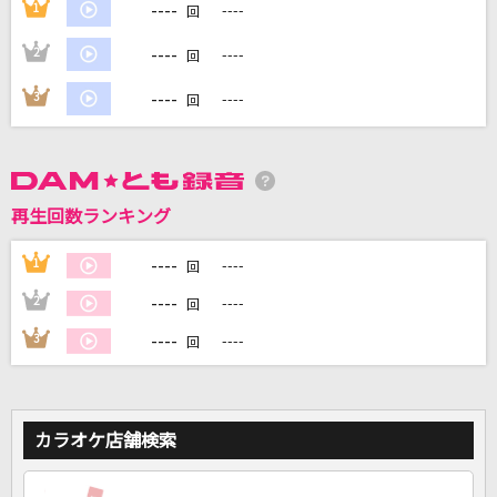
----
1
----
回
----
2
----
回
DAMに会員登録・ログインして
カラオケをもっと楽しもう！
----
3
----
回
自宅でカラオケ歌い放題！
再生回数ランキング
家族や友達と一緒に！練習にも！
----
1
----
回
----
2
----
回
----
3
----
回
カラオケ店舗検索