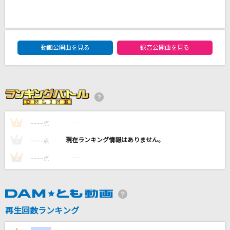
White Love
SPEED
DAM★ともボーカルエントリーランキング
[生音]青と夏
動画公開曲を見る
録音公開曲を見る
Mrs. GREEN APPLE
[生音]君の知らない物語
supercell
----
----
1
点
WOMAN
アン・ルイス
----
----
2
点
----
----
3
点
もっと見る
DAMの新曲・ランキングなど
カラオケ最新情報をチェック！
再生回数ランキング