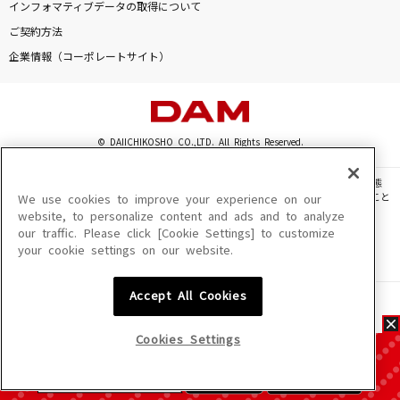
インフォマティブデータの取得について
ご契約方法
企業情報（コーポレートサイト）
© DAIICHIKOSHO CO.,LTD. All Rights Reserved.
このサイトに掲載されている一切の文章・画像・写真・動画・音声等を、手段や形態
を問わず、著作権法の定める範囲を超えて無断で複製、転載、ファイル化などすること
We use cookies to improve your experience on our
を禁じます。
website, to personalize content and ads and to analyze
our traffic. Please click [Cookie Settings] to customize
楽曲及びコンテンツは、機種によりご利用いただけない場合があります。
your cookie settings on our website.
楽曲及びコンテンツの配信日、配信内容が変更になる場合があります。
楽曲によりMYリスト保存ができない場合があります。
Accept All Cookies
JASRAC許諾番号
6602250213Y31015 6602250112Y38026 6602250240Y31015
6602250241Y45122
Cookies Settings
NexTone許諾番号
ID000002945 ID000002947 ID000002937 ID000002938