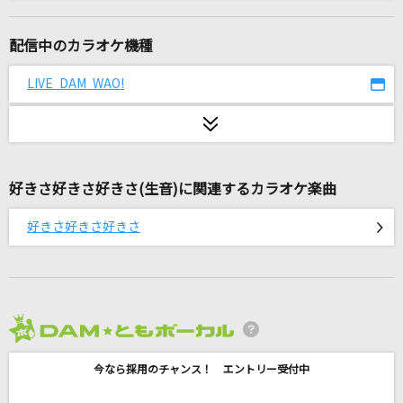
Smile! Smile! Smile!
尾崎由香
配信中のカラオケ機種
チューリングラブ feat.Sou
LIVE DAM WAO!
ナナヲアカリ
抱きしめたい
Mr.Children
好きさ好きさ好きさ(生音)に関連するカラオケ楽曲
絶頂讃歌
好きさ好きさ好きさ
和ぬか
青のすみか
キタニタツヤ
2026年8月度
Same Blue
今なら採用のチャンス！ エントリー受付中
Official髭男dism