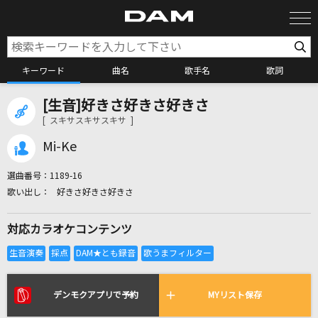
キーワード
曲名
歌手名
歌詞
[生音]好きさ好きさ好きさ
カラオケ検索
[ スキサスキサスキサ ]
Mi-Ke
カラオケ店舗検索
選曲番号：
1189-16
好きさ好きさ好きさ
カラオケリクエスト
対応カラオケコンテンツ
全国りれき
リアルタイムで歌われている曲の一覧
デンモクアプリで予約
MYリスト保存