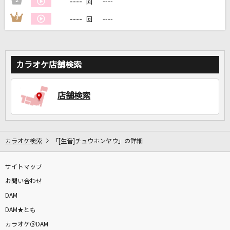
----
2
----
回
----
3
----
回
DAMに会員登録・ログインして
カラオケをもっと楽しもう！
カラオケ店舗検索
店舗検索
自宅でカラオケ歌い放題！
家族や友達と一緒に！練習にも！
カラオケ検索
「[生音]チュウホンヤウ」の詳細
サイトマップ
お問い合わせ
DAM
DAM★とも
カラオケ＠DAM