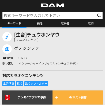
キーワード
曲名
歌手名
歌詞
[生音]チュウホンヤウ
カラオケ検索
[ チユンホンヤウ ]
グォジンファ
カラオケ店舗検索
選曲番号：
1196-82
ホンホーシャーインリャウルァンチュウヤチン
カラオケリクエスト
対応カラオケコンテンツ
全国りれき
リアルタイムで歌われている曲の一覧
デンモクアプリで予約
MYリスト保存