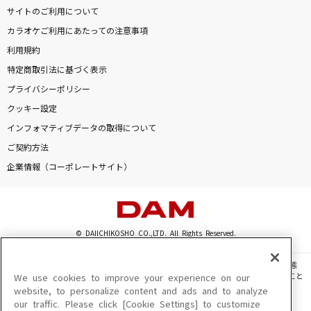
サイトのご利用について
カラオケご利用にあたっての注意事項
利用規約
特定商取引法に基づく表示
プライバシーポリシー
クッキー設定
インフォマティブデータの取得について
ご契約方法
企業情報（コーポレートサイト）
© DAIICHIKOSHO CO.,LTD. All Rights Reserved.
このサイトに掲載されている一切の文章・画像・写真・動画・音声等を、手段や形態
を問わず、著作権法の定める範囲を超えて無断で複製、転載、ファイル化などすること
We use cookies to improve your experience on our
を禁じます。
website, to personalize content and ads and to analyze
our traffic. Please click [Cookie Settings] to customize
楽曲及びコンテンツは、機種によりご利用いただけない場合があります。