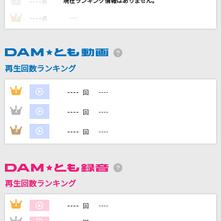
----
----
2
点
----
ファタール
----
3
点
GEMN
[生音]シーソーゲーム～勇敢な恋の歌～
再生回数ランキング
Mr.Children
----
1
----
とくべチュ、して
回
＝LOVE
----
2
----
回
大きな玉ねぎの下で～はるかなる想い
----
3
----
回
爆風スランプ(BAKUFU-SLUMP)
もっと見る
再生回数ランキング
DAMの新曲・ランキングなど
カラオケ最新情報をチェック！
----
1
----
回