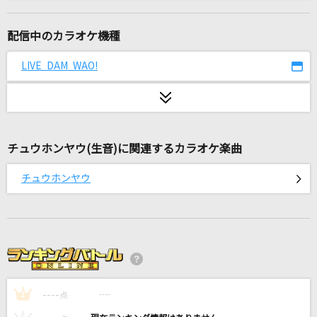
フラワー
KinKi Kids
配信中のカラオケ機種
朝を呑む
LIVE DAM WAO!
バルーン
ワールドイズマイン CPK! Remix (かぐや&月見
ヤチヨ ver.)
かぐや(cv.夏吉ゆうこ)、月見ヤチヨ(cv.早見沙織)
チュウホンヤウ(生音)に関連するカラオケ楽曲
チュウホンヤウ
おジャ魔女カーニバル!!
MAHO堂
[生音]ただ君に晴れ
ヨルシカ
Let It Go [レット・イット・ゴー]
----
----
1
点
Idina Menzel