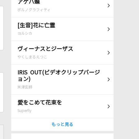
アゲハ蝶
ポルノグラフィティ
[生音]花に亡霊
ヨルシカ
ヴィーナスとジーザス
やくしまるえつこ
IRIS OUT(ビデオクリップバージ
ョン)
米津玄師
愛をこめて花束を
Superfly
もっと見る