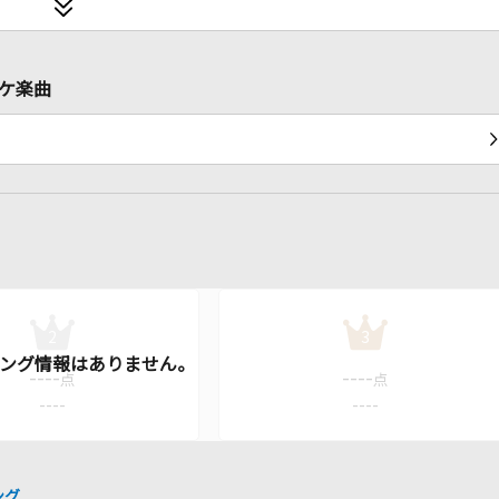
オケ楽曲
2
3
----
----
点
点
----
----
ング