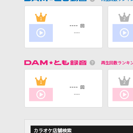
1
2
----
回
----
再生回数ランキ
1
2
----
回
----
カラオケ店舗検索