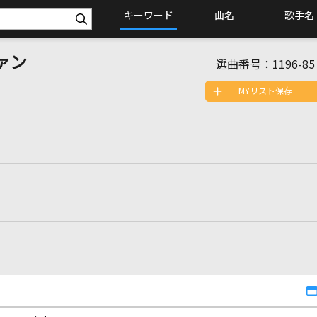
キーワード
曲名
歌手名
ァン
選曲番号：
1196-85
MYリスト保存