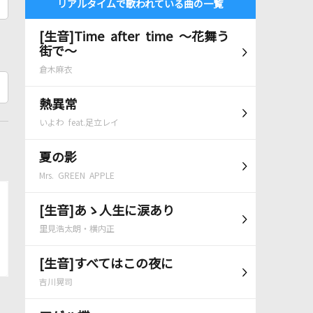
リアルタイムで歌われている曲の一覧
[生音]Time after time ～花舞う
街で～
倉木麻衣
熱異常
いよわ feat.足立レイ
夏の影
Mrs. GREEN APPLE
[生音]あゝ人生に涙あり
里見浩太朗・横内正
[生音]すべてはこの夜に
吉川晃司