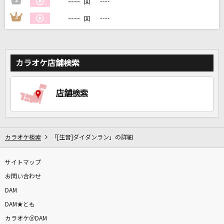
----
2
----
回
----
3
----
回
DAMに会員登録・ログインして
カラオケをもっと楽しもう！
カラオケ店舗検索
自宅でカラオケ歌い放題！
店舗検索
家族や友達と一緒に！練習にも！
カラオケ検索
「[生音]ダイダンラン」の詳細
サイトマップ
お問い合わせ
DAM
DAM★とも
カラオケ＠DAM