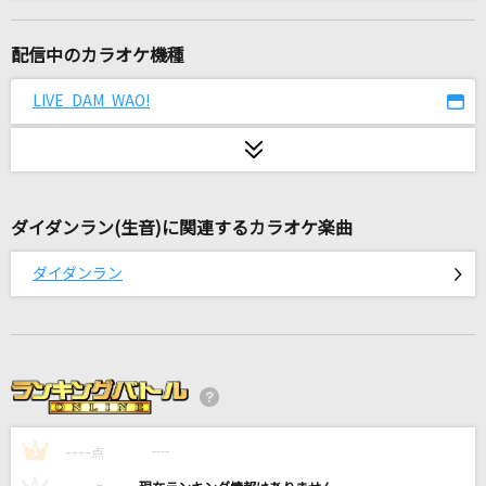
イケナイ太陽
ORANGE RANGE
配信中のカラオケ機種
田園
LIVE DAM WAO!
玉置浩二
[生音]君の知らない物語
supercell
ダイダンラン(生音)に関連するカラオケ楽曲
やさしさで溢れるように
ダイダンラン
Flower
Deal with the devil
Tia
勇者(ビデオクリップバージョン)
----
YOASOBI
----
1
点