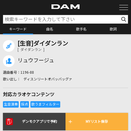
キーワード
曲名
歌手名
歌詞
[生音]ダイダンラン
カラオケ検索
[ ダイダンラン ]
リュウフージュ
カラオケ店舗検索
選曲番号：
1196-88
ディスンリートオバッバッグァ
カラオケリクエスト
対応カラオケコンテンツ
全国りれき
リアルタイムで歌われている曲の一覧
デンモクアプリで予約
MYリスト保存