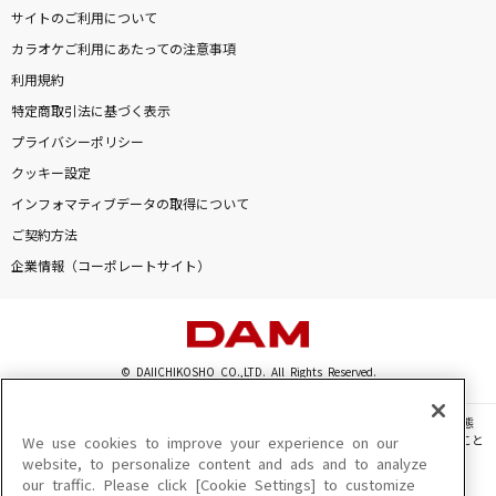
サイトのご利用について
カラオケご利用にあたっての注意事項
利用規約
特定商取引法に基づく表示
プライバシーポリシー
クッキー設定
インフォマティブデータの取得について
ご契約方法
企業情報（コーポレートサイト）
© DAIICHIKOSHO CO.,LTD. All Rights Reserved.
このサイトに掲載されている一切の文章・画像・写真・動画・音声等を、手段や形態
を問わず、著作権法の定める範囲を超えて無断で複製、転載、ファイル化などすること
We use cookies to improve your experience on our
を禁じます。
website, to personalize content and ads and to analyze
our traffic. Please click [Cookie Settings] to customize
楽曲及びコンテンツは、機種によりご利用いただけない場合があります。