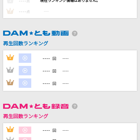
----
----
2
点
未来カンパネラ
----
----
3
点
AZKi
夢を束ねて
結束バンド
再生回数ランキング
君がいた夏
----
1
----
回
Mr.Children
----
2
----
回
Starting Now ～新しい私へ
----
3
----
回
清水美依紗
もっと見る
再生回数ランキング
DAMの新曲・ランキングなど
カラオケ最新情報をチェック！
----
1
----
回