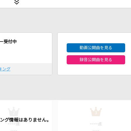
2026年8月度
ー受付中
動画公開曲を見る
録音公開曲を見る
キング
2
3
----
----
点
点
----
----