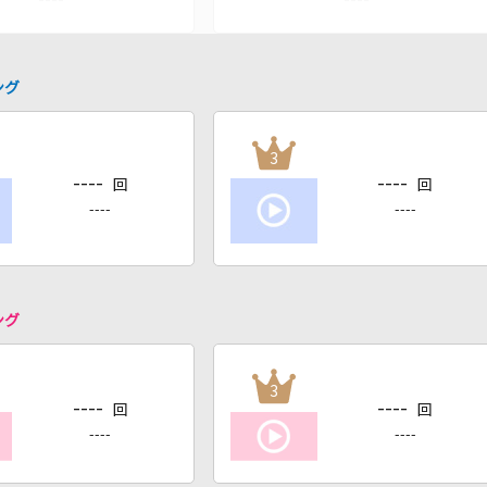
ング
3
----
----
回
回
----
----
ング
3
----
----
回
回
----
----