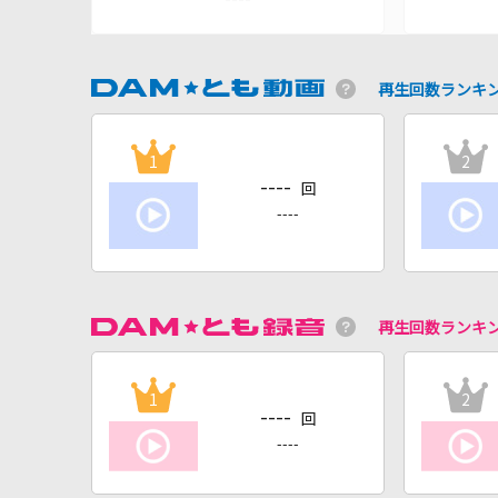
再生回数ランキ
1
2
----
回
----
再生回数ランキ
1
2
----
回
----