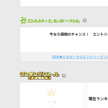
今なら採用のチャンス！ エントリ
DAM★ともボーカルエントリーラン
1
----
点
----