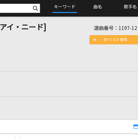
キーワード
曲名
歌手名
ール・アイ・ニード]
選曲番号：
1197-12
MYリスト保存