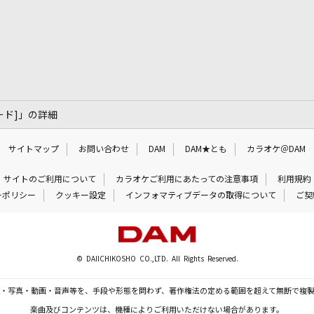
・ニード]」の詳細
サイトマップ
お問い合わせ
DAM
DAM★とも
カラオケ＠DAM
サイトのご利用について
カラオケご利用にあたっての注意事項
利用規約
ーポリシー
クッキー設定
インフォマティブデータの取得について
ご契
© DAIICHIKOSHO CO.,LTD. All Rights Reserved.
・写真・動画・音声等を、手段や形態を問わず、著作権法の定める範囲を超えて無断で複
楽曲及びコンテンツは、機種によりご利用いただけない場合があります。