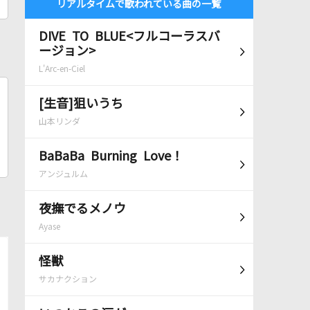
リアルタイムで歌われている曲の一覧
DIVE TO BLUE<フルコーラスバ
ージョン>
L'Arc-en-Ciel
[生音]狙いうち
山本リンダ
BaBaBa Burning Love！
アンジュルム
夜撫でるメノウ
Ayase
怪獣
サカナクション