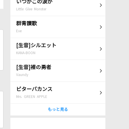
いつかこの涙が
Little Glee Monster
群青讃歌
Eve
[生音]シルエット
KANA-BOON
[生音]裸の勇者
Vaundy
ビターバカンス
Mrs. GREEN APPLE
もっと見る