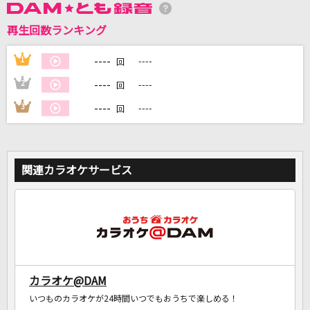
再生回数ランキング
DAMに会員登録・ログインして
カラオケをもっと楽しもう！
----
1
----
回
----
2
----
回
----
3
----
回
自宅でカラオケ歌い放題！
家族や友達と一緒に！練習にも！
関連カラオケサービス
カラオケ@DAM
いつものカラオケが24時間いつでもおうちで楽しめる！