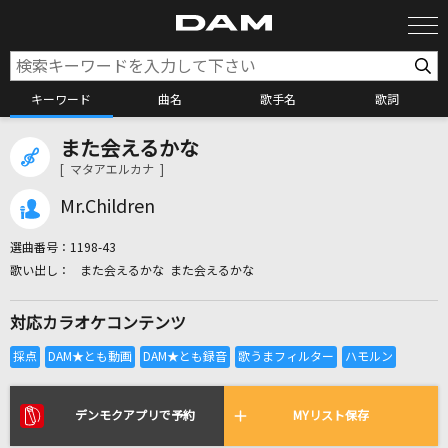
キーワード
曲名
歌手名
歌詞
また会えるかな
カラオケ検索
[ マタアエルカナ ]
Mr.Children
カラオケ店舗検索
選曲番号：
1198-43
また会えるかな また会えるかな
カラオケリクエスト
対応カラオケコンテンツ
全国りれき
リアルタイムで歌われている曲の一覧
デンモクアプリで予約
MYリスト保存