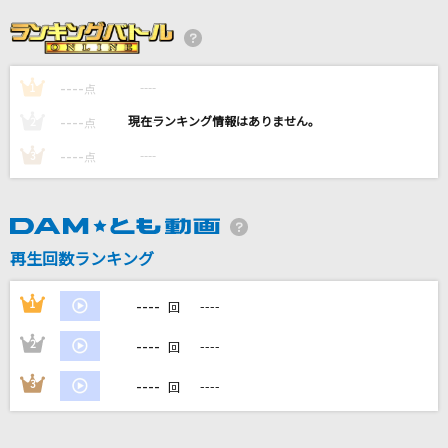
[生音]悪魔の子(アニメver.)
ヒグチアイ
----
----
1
SUMMER NUDE '13
点
山下智久
----
----
2
点
----
----
3
点
High Land feat. Tiji Jojo,Vingo & YZERR
BAD HOP
[生音]嘘
再生回数ランキング
シド
----
1
----
回
もっと見る
----
2
----
回
DAMの新曲・ランキングなど
----
3
----
回
カラオケ最新情報をチェック！