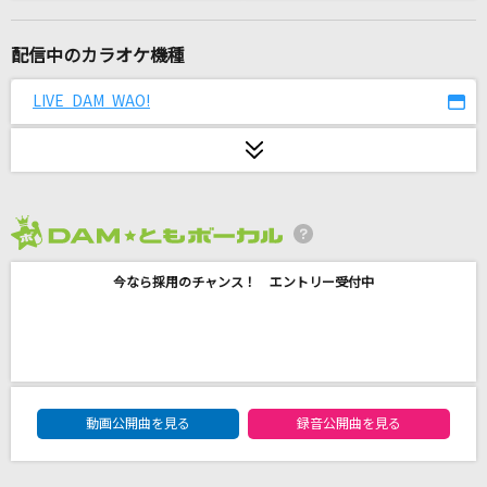
[生音]黄色
back number
配信中のカラオケ機種
[生音]いとしのエリー
LIVE DAM WAO!
サザンオールスターズ
[生音]メリッサ
ポルノグラフィティ
2026年8月度
[生音]北ウイング
今なら採用のチャンス！ エントリー受付中
中森明菜
[生音]HANABI
Mr.Children
DAM★ともボーカルエントリーランキング
French
動画公開曲を見る
録音公開曲を見る
大森元貴