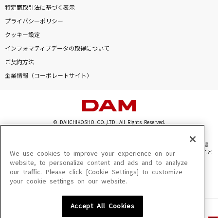
特定商取引法に基づく表示
プライバシーポリシー
クッキー設定
インフォマティブデータの取得について
ご契約方法
企業情報（コーポレートサイト）
© DAIICHIKOSHO CO.,LTD. All Rights Reserved.
このサイトに掲載されている一切の文章・画像・写真・動画・音声等を、手段や形態
を問わず、著作権法の定める範囲を超えて無断で複製、転載、ファイル化などすること
We use cookies to improve your experience on our
を禁じます。
website, to personalize content and ads and to analyze
our traffic. Please click [Cookie Settings] to customize
楽曲及びコンテンツは、機種によりご利用いただけない場合があります。
your cookie settings on our website.
楽曲及びコンテンツの配信日、配信内容が変更になる場合があります。
楽曲によりMYリスト保存ができない場合があります。
Accept All Cookies
JASRAC許諾番号
6602250213Y31015 6602250112Y38026 6602250240Y31015