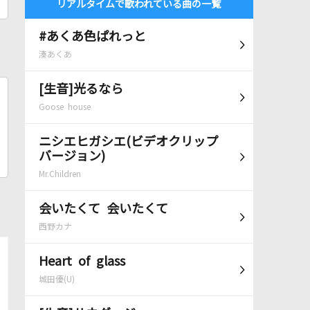
リアルタイムで歌われている曲の一覧
#あくあ色ぱれっと
湊あくあ
[生音]光るなら
Goose house
ニシエヒガシエ(ビデオクリップ
バージョン)
Mr.Children
会いたくて 会いたくて
西野カナ
Heart of glass
城田優(U)