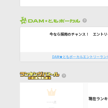
今なら採用のチャンス！ エントリ
DAM★ともボーカルエントリーラン
1
----
点
----