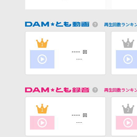
再生回数ランキ
1
2
----
回
----
再生回数ランキ
1
2
----
回
----