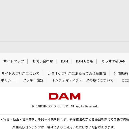
サイトマップ
お問い合わせ
DAM
DAM★とも
カラオケ＠DAM
サイトのご利用について
カラオケご利用にあたっての注意事項
利用規約
ーポリシー
クッキー設定
インフォマティブデータの取得について
ご契
© DAIICHIKOSHO CO.,LTD. All Rights Reserved.
・写真・動画・音声等を、手段や形態を問わず、著作権法の定める範囲を超えて無断で複
楽曲及びコンテンツは、機種によりご利用いただけない場合があります。