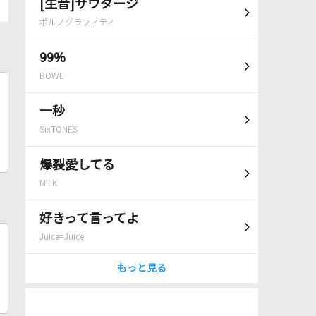
[生音]サウダージ
ポルノグラフィティ
99%
BOWL
一秒
SixTONES
爆裂愛してる
M!LK
好きって言ってよ
Juice=Juice
もっと見る