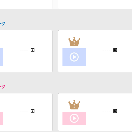
ング
3
----
----
回
回
----
----
ング
3
----
----
回
回
----
----