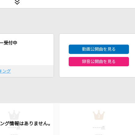
2026年8月度
ー受付中
動画公開曲を見る
録音公開曲を見る
キング
2
3
----
----
点
点
----
----