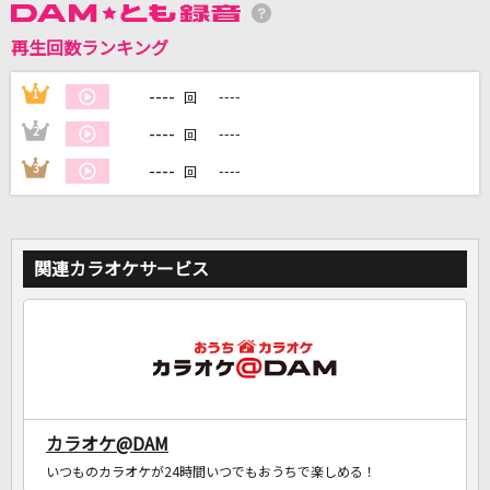
再生回数ランキング
DAMに会員登録・ログインして
カラオケをもっと楽しもう！
----
1
----
回
----
2
----
回
----
3
----
回
自宅でカラオケ歌い放題！
家族や友達と一緒に！練習にも！
関連カラオケサービス
カラオケ@DAM
いつものカラオケが24時間いつでもおうちで楽しめる！