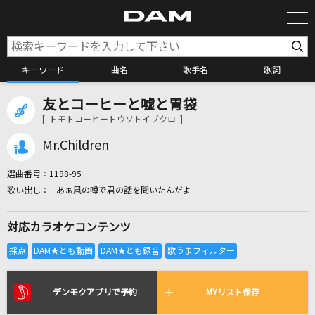
キーワード
曲名
歌手名
歌詞
友とコーヒーと嘘と胃袋
カラオケ検索
[ トモトコーヒートウソトイブクロ ]
Mr.Children
カラオケ店舗検索
選曲番号：
1198-95
あぁ風の噂で君の話を聞いたんだよ
カラオケリクエスト
対応カラオケコンテンツ
全国りれき
リアルタイムで歌われている曲の一覧
デンモクアプリで予約
MYリスト保存