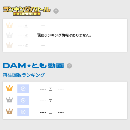
GO!!!
FLOW
----
----
1
[生音]SAKURA
点
いきものがかり
----
----
2
点
----
----
3
点
ライラック
Mrs. GREEN APPLE
自由に捕らわれる
再生回数ランキング
カンザキイオリ
----
1
----
回
もっと見る
----
2
----
回
DAMの新曲・ランキングなど
----
3
----
回
カラオケ最新情報をチェック！