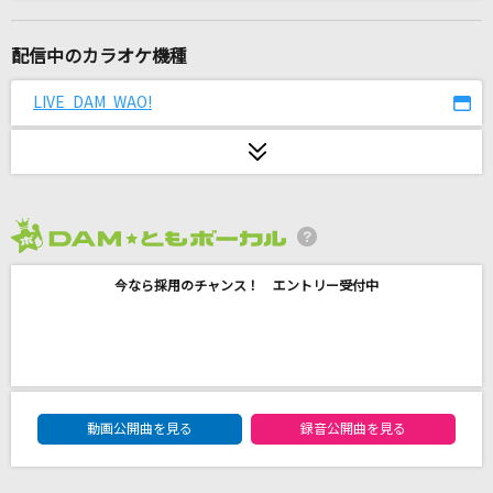
華奢なリップ feat.ちゃんみな
ジェニーハイ
配信中のカラオケ機種
[生音]アイデア(ビデオクリップバージョン)
LIVE DAM WAO!
星野 源
[生音]DAY×DAY
BLUE ENCOUNT
2026年8月度
初恋サイダー
今なら採用のチャンス！ エントリー受付中
Buono!
走る人
カラーボトル
DAM★ともボーカルエントリーランキング
黄金魂
動画公開曲を見る
録音公開曲を見る
湘南乃風