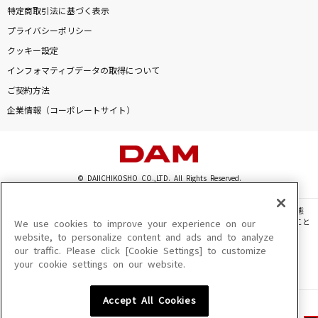
特定商取引法に基づく表示
プライバシーポリシー
クッキー設定
インフォマティブデータの取得について
ご契約方法
企業情報（コーポレートサイト）
© DAIICHIKOSHO CO.,LTD. All Rights Reserved.
このサイトに掲載されている一切の文章・画像・写真・動画・音声等を、手段や形態
を問わず、著作権法の定める範囲を超えて無断で複製、転載、ファイル化などすること
We use cookies to improve your experience on our
を禁じます。
website, to personalize content and ads and to analyze
our traffic. Please click [Cookie Settings] to customize
楽曲及びコンテンツは、機種によりご利用いただけない場合があります。
your cookie settings on our website.
楽曲及びコンテンツの配信日、配信内容が変更になる場合があります。
楽曲によりMYリスト保存ができない場合があります。
Accept All Cookies
JASRAC許諾番号
6602250213Y31015 6602250112Y38026 6602250240Y31015