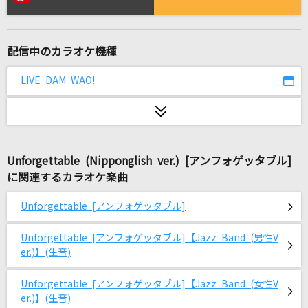
好きすぎて滅！
M!LK
配信中のカラオケ機種
[生音]ボクノート
スキマスイッチ
LIVE DAM WAO!
[生音]幸せ
back number
Unforgettable (Nipponglish ver.) [アンフォゲッタブル]
I LOVE YOU
に関連するカラオケ楽曲
クリス・ハート
Unforgettable [アンフォゲッタブル]
Won(*3*)Chu KissMe!
SAKURA*TRICK(高山春香♪園田優♪野田コトネ♪南しずく♪池野楓♪飯
Unforgettable [アンフォゲッタブル]【Jazz Band (男性V
塚ゆず)【CV:戸松遥・井口裕香・相坂優歌・五十嵐裕美・渕上舞・戸田め
ぐみ】
er.)】(生音)
Unforgettable [アンフォゲッタブル]【Jazz Band (女性V
くるみ
er.)】(生音)
Mr.Children