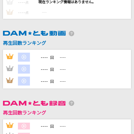
----
----
2
点
----
----
3
点
DAMに会員登録・ログインして
カラオケをもっと楽しもう！
再生回数ランキング
----
1
----
回
----
2
----
自宅でカラオケ歌い放題！
回
家族や友達と一緒に！練習にも！
----
3
----
回
再生回数ランキング
----
1
----
回