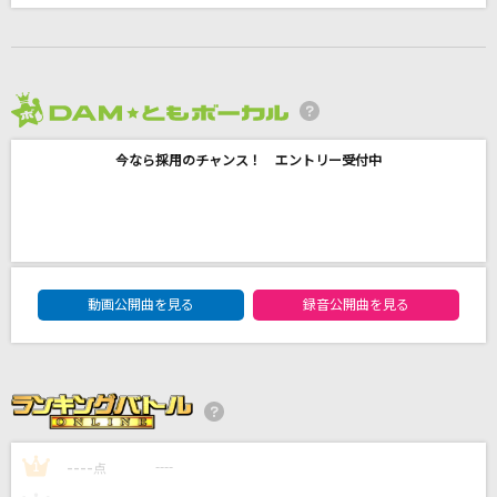
鉄道唱歌
西六郷少年少女合唱団
2026年8月度
作品No.2「春」イ長調～ぼくらのウォーゲーム!
～
今なら採用のチャンス！ エントリー受付中
AiM
[生音]サヨナラ
GAO
DAM★ともボーカルエントリーランキング
動画公開曲を見る
録音公開曲を見る
ゼロイチキセキ
南條愛乃
もっと見る
----
----
DAMの新曲・ランキングなど
1
点
カラオケ最新情報をチェック！