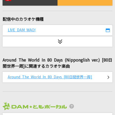
伊良湖岬
水森かおり
配信中のカラオケ機種
Little Samba～情熱の金曜日～
Hilcrhyme(ヒルクライム)
LIVE DAM WAO!
[生音]十戒(1984)
中森明菜
Around The World In 80 Days (Nipponglish ver.) [80日
Capretto
間世界一周]に関連するカラオケ楽曲
Chevon
Around The World In 80 Days [80日間世界一周]
相思相愛(名探偵コナンアニメバージョン)
aiko
ロックンロールイズレッド
バズマザーズ
2026年8月度