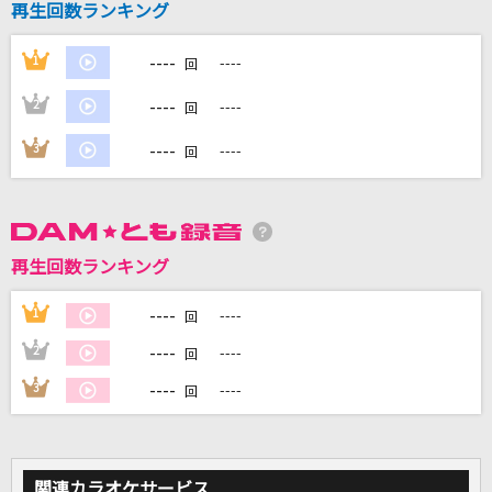
再生回数ランキング
----
1
----
DAMに会員登録・ログインして
回
カラオケをもっと楽しもう！
----
2
----
回
----
3
----
回
自宅でカラオケ歌い放題！
家族や友達と一緒に！練習にも！
再生回数ランキング
----
1
----
回
----
2
----
回
----
3
----
回
関連カラオケサービス