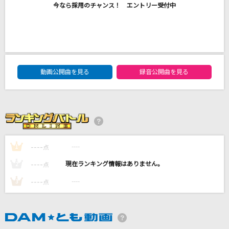
今なら採用のチャンス！ エントリー受付中
ミスカサズ
Mrs. GREEN APPLE
盛れ！ミ・アモーレ
Juice=Juice
DAM★ともボーカルエントリーランキング
動画公開曲を見る
録音公開曲を見る
何なんw
藤井 風
ライラック
Mrs. GREEN APPLE
----
----
1
点
もっと見る
----
----
2
点
----
----
3
点
DAMの新曲・ランキングなど
カラオケ最新情報をチェック！