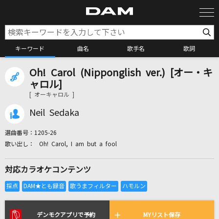
キーワード
曲名
歌手名
歌詞
Oh! Carol (Nipponglish ver.) [オー・キ
カラオケ検索
ャロル]
[ オーキャロル ]
カラオケ店舗検索
Neil Sedaka
選曲番号：
1205-26
カラオケリクエスト
Oh! Carol, I am but a fool
対応カラオケコンテンツ
全国りれき
リアルタイムで歌われている曲の一覧
デンモクアプリで予約
MYリスト保存