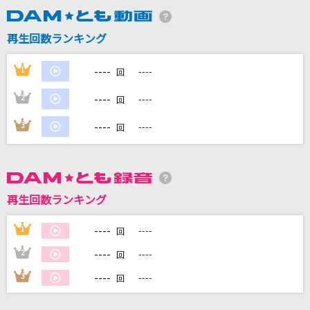
再生回数ランキング
DAMに会員登録・ログインして
カラオケをもっと楽しもう！
----
1
----
回
----
2
----
回
----
3
----
回
自宅でカラオケ歌い放題！
家族や友達と一緒に！練習にも！
再生回数ランキング
----
1
----
回
----
2
----
回
----
3
----
回