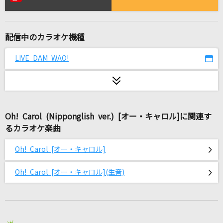
この夜を止めてよ
JUJU
配信中のカラオケ機種
褪せたハナミドリ
星街すいせい
LIVE DAM WAO!
みちしるべ
茅原実里
Oh! Carol (Nipponglish ver.) [オー・キャロル]に関連す
オー！リバル
るカラオケ楽曲
ポルノグラフィティ
Oh! Carol [オー・キャロル]
マーシャル・マキシマイザー feat.可不(KAFU)
柊マグネタイト
Oh! Carol [オー・キャロル](生音)
LOSER
米津玄師