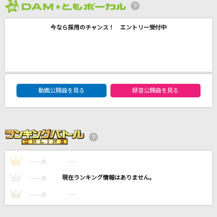
ホワイトノイズ
2026年8月度
Official髭男dism
今なら採用のチャンス！ エントリー受付中
[生音]大空と大地の中で
松山千春
[プロオケ]for you...
DAM★ともボーカルエントリーランキング
動画公開曲を見る
録音公開曲を見る
高橋真梨子
[生音]R.Y.U.S.E.I.(LIVE TOUR 2015“BLUE PLAN
ET“)
三代目 J SOUL BROTHERS from EXILE TRIBE
----
----
1
もっと見る
点
----
----
2
点
DAMの新曲・ランキングなど
----
----
3
点
カラオケ最新情報をチェック！