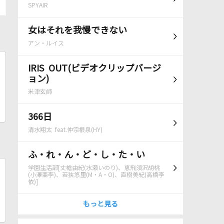
SPYAIR
女はそれを我慢できない
アン・ルイス
IRIS OUT(ビデオクリップバージ
ョン)
米津玄師
366日
清水翔太 feat.仲宗根泉(HY)
ふ・れ・ん・ど・し・た・い
学園生活部[丈槍由紀(水瀬いのり)、恵飛須沢胡桃
(小澤亜李)、若狭悠里(M・A・O)、直樹美紀(高橋李
依)]
もっと見る