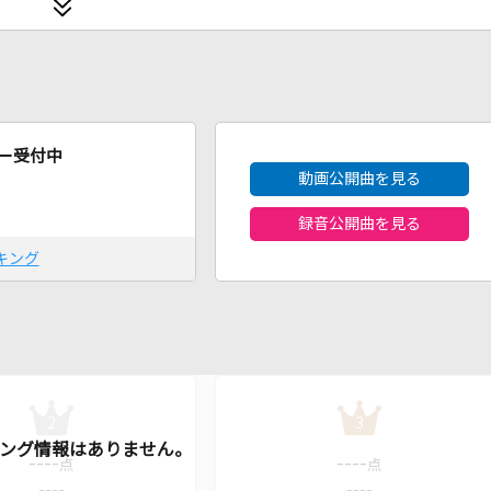
2026年8月度
ー受付中
動画公開曲を見る
録音公開曲を見る
キング
2
3
----
----
点
点
----
----