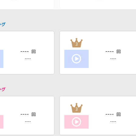
ング
3
----
----
回
回
----
----
ング
3
----
----
回
回
----
----