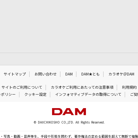
サイトマップ
お問い合わせ
DAM
DAM★とも
カラオケ＠DAM
サイトのご利用について
カラオケご利用にあたっての注意事項
利用規約
ーポリシー
クッキー設定
インフォマティブデータの取得について
ご契
© DAIICHIKOSHO CO.,LTD. All Rights Reserved.
・写真・動画・音声等を、手段や形態を問わず、著作権法の定める範囲を超えて無断で複