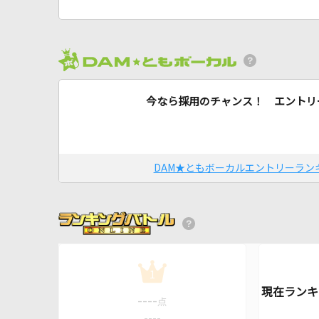
今なら採用のチャンス！ エントリ
DAM★ともボーカルエントリーラン
1
----
点
----