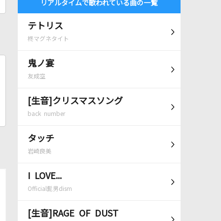
リアルタイムで歌われている曲の一覧
テトリス
柊マグネタイト
鬼ノ宴
友成空
[生音]クリスマスソング
back number
タッチ
岩崎良美
I LOVE...
Official髭男dism
[生音]RAGE OF DUST