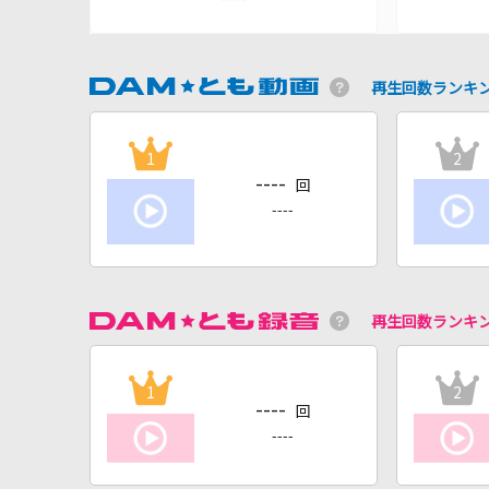
再生回数ランキ
1
2
----
回
----
再生回数ランキ
1
2
----
回
----