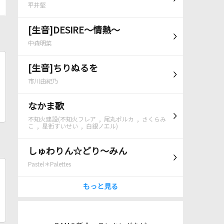
平井堅
[生音]DESIRE～情熱～
中森明菜
[生音]ちりぬるを
市川由紀乃
なかま歌
不知火建設(不知火フレア , 尾丸ポルカ , さくらみ
こ , 星街すいせい , 白銀ノエル)
しゅわりん☆どり～みん
Pastel＊Palettes
もっと見る