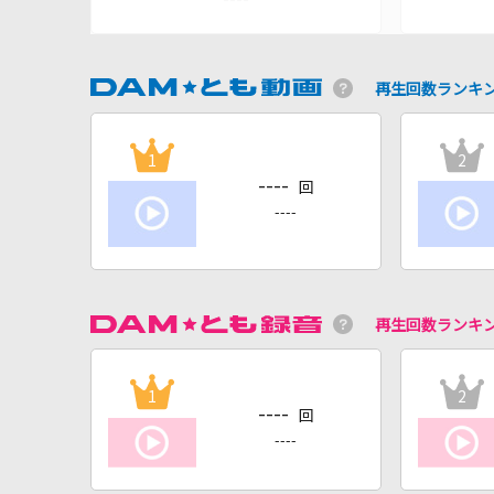
再生回数ランキ
1
2
----
回
----
再生回数ランキ
1
2
----
回
----