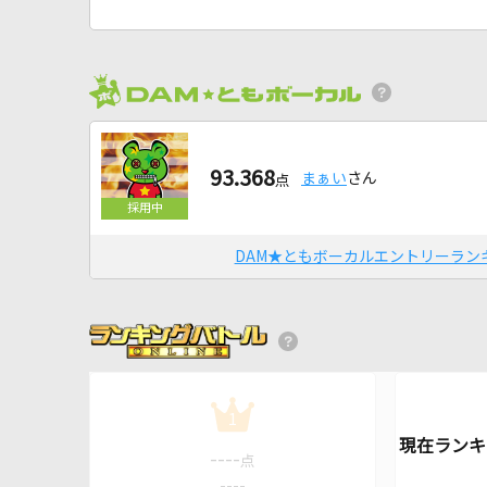
93.368
まぁい
さん
点
DAM★ともボーカルエントリーラン
1
----
点
----