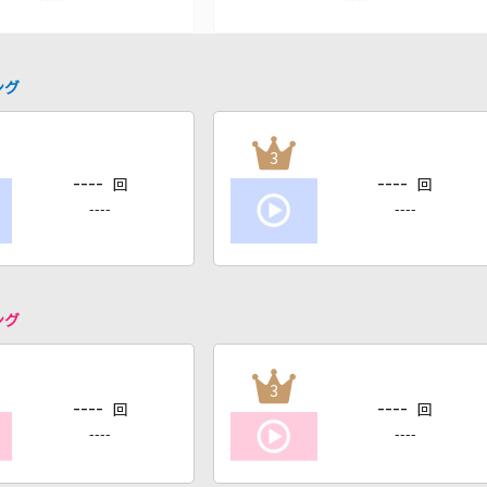
ング
3
----
----
回
回
----
----
ング
3
----
----
回
回
----
----