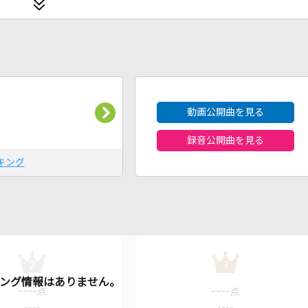
2026年8月度
動画公開曲を見る
録音公開曲を見る
キング
2
3
----
----
点
点
----
----