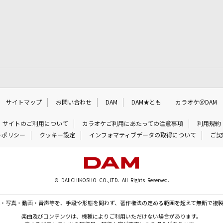
サイトマップ
お問い合わせ
DAM
DAM★とも
カラオケ＠DAM
サイトのご利用について
カラオケご利用にあたっての注意事項
利用規約
ーポリシー
クッキー設定
インフォマティブデータの取得について
ご契
© DAIICHIKOSHO CO.,LTD. All Rights Reserved.
・写真・動画・音声等を、手段や形態を問わず、著作権法の定める範囲を超えて無断で複
楽曲及びコンテンツは、機種によりご利用いただけない場合があります。