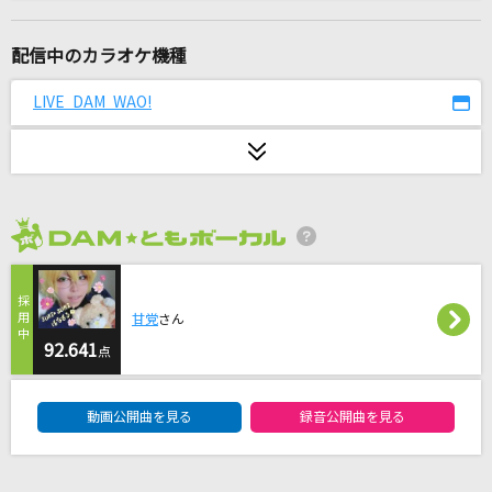
時間の国のアリス
松田聖子
配信中のカラオケ機種
Sincerely
LIVE DAM WAO!
TRUE
フラワー
KinKi Kids
2026年8月度
ビリーヴ
シェネル
甘党
さん
ReCoda
92.641
点
TRUE
DAM★ともボーカルエントリーランキング
動画公開曲を見る
録音公開曲を見る
異端なスター
Official髭男dism