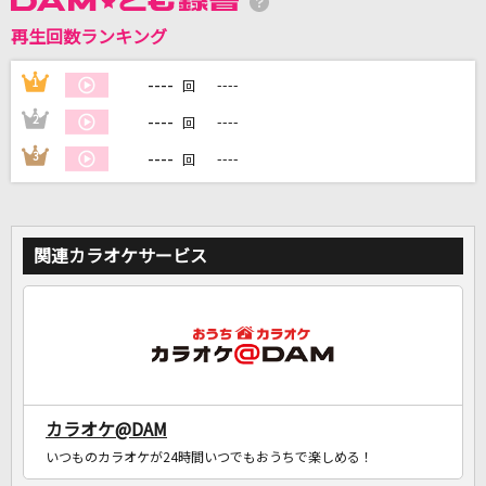
再生回数ランキング
DAMに会員登録・ログインして
カラオケをもっと楽しもう！
----
1
----
回
----
2
----
回
----
3
----
回
自宅でカラオケ歌い放題！
家族や友達と一緒に！練習にも！
関連カラオケサービス
カラオケ@DAM
いつものカラオケが24時間いつでもおうちで楽しめる！