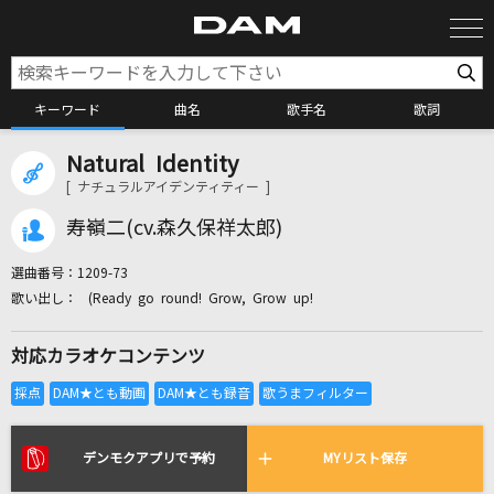
キーワード
曲名
歌手名
歌詞
Natural Identity
カラオケ検索
[ ナチュラルアイデンティティー ]
寿嶺二(cv.森久保祥太郎)
カラオケ店舗検索
選曲番号：
1209-73
(Ready go round! Grow, Grow up!
カラオケリクエスト
対応カラオケコンテンツ
全国りれき
リアルタイムで歌われている曲の一覧
デンモクアプリで予約
MYリスト保存