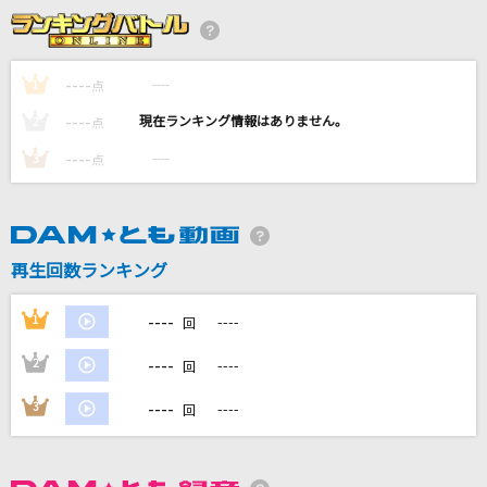
濁流のほとり 清流の淵
梶原景時(井上和彦)
----
----
1
点
LOVE SONG
----
----
2
点
LUNA SEA
----
----
3
点
栄光の架橋
ゆず
Chapter
再生回数ランキング
NELKE
----
1
----
回
もっと見る
----
2
----
回
DAMの新曲・ランキングなど
----
3
----
回
カラオケ最新情報をチェック！