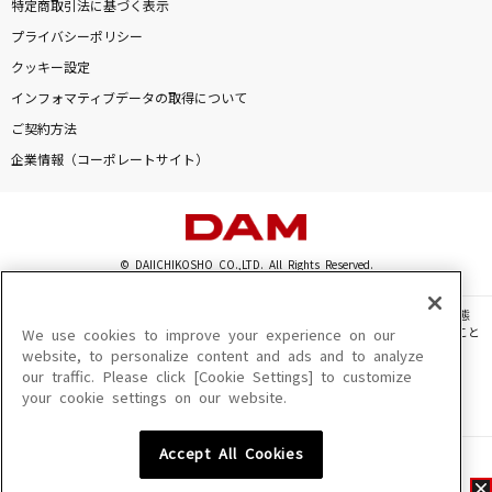
特定商取引法に基づく表示
プライバシーポリシー
クッキー設定
インフォマティブデータの取得について
ご契約方法
企業情報（コーポレートサイト）
© DAIICHIKOSHO CO.,LTD. All Rights Reserved.
このサイトに掲載されている一切の文章・画像・写真・動画・音声等を、手段や形態
を問わず、著作権法の定める範囲を超えて無断で複製、転載、ファイル化などすること
We use cookies to improve your experience on our
を禁じます。
website, to personalize content and ads and to analyze
our traffic. Please click [Cookie Settings] to customize
楽曲及びコンテンツは、機種によりご利用いただけない場合があります。
your cookie settings on our website.
楽曲及びコンテンツの配信日、配信内容が変更になる場合があります。
楽曲によりMYリスト保存ができない場合があります。
Accept All Cookies
JASRAC許諾番号
6602250213Y31015 6602250112Y38026 6602250240Y31015
6602250241Y45122