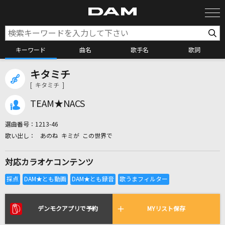
キーワード
曲名
歌手名
歌詞
キタミチ
カラオケ検索
[ キタミチ ]
TEAM★NACS
カラオケ店舗検索
選曲番号：
1213-46
あのね キミが この世界で
カラオケリクエスト
対応カラオケコンテンツ
全国りれき
リアルタイムで歌われている曲の一覧
デンモクアプリで予約
MYリスト保存