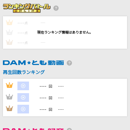
黒髪海峡
藤崎詩乃
----
----
1
点
丸の内サディスティック
----
----
2
点
椎名林檎
----
----
3
点
TOKYOメトロブルース
青山新
Good Luck!
再生回数ランキング
SixTONES
----
1
----
回
もっと見る
----
2
----
回
DAMの新曲・ランキングなど
----
3
----
回
カラオケ最新情報をチェック！