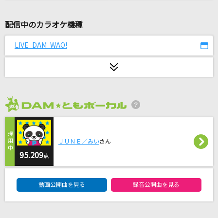
THE ABYSS
HYDE
配信中のカラオケ機種
夏色
LIVE DAM WAO!
ゆず
[生音]I LOVE YOU
尾崎豊
2026年8月度
もののけ姫
米良美一
ＪＵＮＥ／みい
さん
ラムのラブソング
95.209
点
松谷祐子
DAM★ともボーカルエントリーランキング
動画公開曲を見る
録音公開曲を見る
あの世行きのバスに乗ってさらば。
ツユ