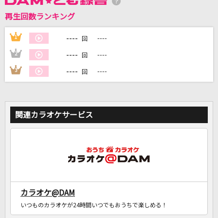
再生回数ランキング
DAMに会員登録・ログインして
カラオケをもっと楽しもう！
----
1
----
回
----
2
----
回
----
3
----
回
自宅でカラオケ歌い放題！
家族や友達と一緒に！練習にも！
関連カラオケサービス
カラオケ@DAM
いつものカラオケが24時間いつでもおうちで楽しめる！