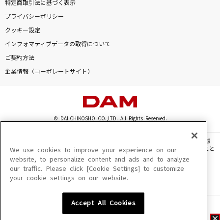
特定商取引法に基づく表示
プライバシーポリシー
クッキー設定
インフォマティブデータの取得について
ご契約方法
企業情報（コーポレートサイト）
© DAIICHIKOSHO CO.,LTD. All Rights Reserved.
このサイトに掲載されている一切の文章・画像・写真・動画・音声等を、手段や形態
を問わず、著作権法の定める範囲を超えて無断で複製、転載、ファイル化などすること
We use cookies to improve your experience on our
を禁じます。
website, to personalize content and ads and to analyze
our traffic. Please click [Cookie Settings] to customize
楽曲及びコンテンツは、機種によりご利用いただけない場合があります。
your cookie settings on our website.
楽曲及びコンテンツの配信日、配信内容が変更になる場合があります。
楽曲によりMYリスト保存ができない場合があります。
Accept All Cookies
JASRAC許諾番号
6602250213Y31015 6602250112Y38026 6602250240Y31015
6602250241Y45122