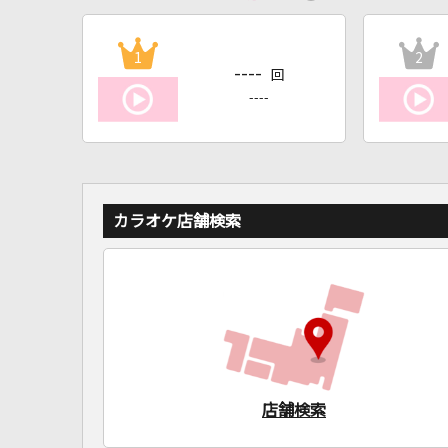
1
2
----
回
----
カラオケ店舗検索
店舗検索