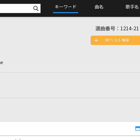
キーワード
曲名
歌手名
選曲番号：
1214-21
MYリスト保存
me