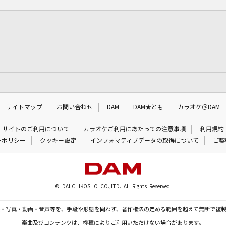
サイトマップ
お問い合わせ
DAM
DAM★とも
カラオケ＠DAM
サイトのご利用について
カラオケご利用にあたっての注意事項
利用規約
ーポリシー
クッキー設定
インフォマティブデータの取得について
ご契
© DAIICHIKOSHO CO.,LTD. All Rights Reserved.
・写真・動画・音声等を、手段や形態を問わず、著作権法の定める範囲を超えて無断で複
楽曲及びコンテンツは、機種によりご利用いただけない場合があります。