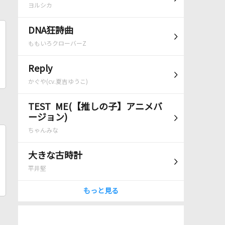
ヨルシカ
DNA狂詩曲
ももいろクローバーZ
Reply
かぐや(cv.夏吉ゆうこ)
TEST ME(【推しの子】アニメバ
ージョン)
ちゃんみな
大きな古時計
平井堅
もっと見る