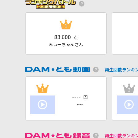
1
83.600
点
みぃーちゃんさん
再生回数ランキ
1
2
----
回
----
再生回数ランキ