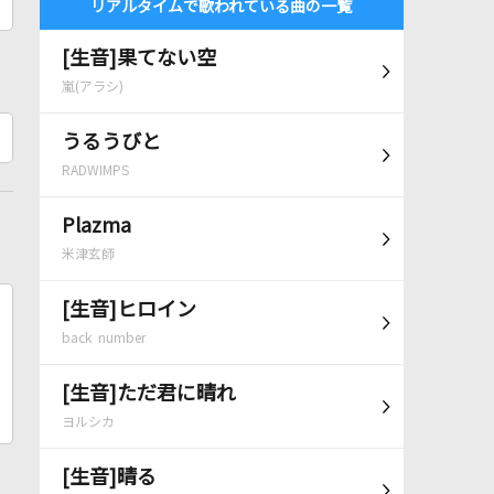
リアルタイムで歌われている曲の一覧
[生音]果てない空
嵐(アラシ)
うるうびと
RADWIMPS
Plazma
米津玄師
[生音]ヒロイン
back number
[生音]ただ君に晴れ
ヨルシカ
[生音]晴る