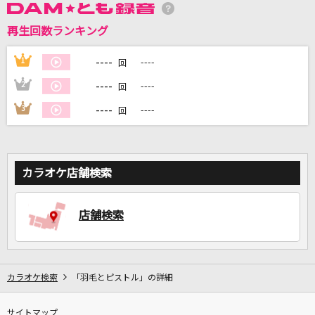
再生回数ランキング
DAMに会員登録・ログインして
カラオケをもっと楽しもう！
----
1
----
回
----
2
----
回
----
3
----
回
自宅でカラオケ歌い放題！
家族や友達と一緒に！練習にも！
カラオケ店舗検索
店舗検索
カラオケ検索
「羽毛とピストル」の詳細
サイトマップ