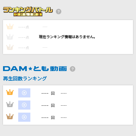
サクラウサギ
川崎鷹也
----
----
1
Driver's High(ビデオクリップバージョン)
点
L'Arc-en-Ciel
----
----
2
点
----
----
3
点
ダーリン
須田景凪
灰色と青(+菅田将暉)
再生回数ランキング
米津玄師
----
1
----
回
もっと見る
----
2
----
回
DAMの新曲・ランキングなど
----
3
----
回
カラオケ最新情報をチェック！