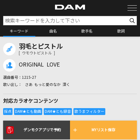
キーワード
曲名
歌手名
歌詞
羽毛とピストル
カラオケ検索
[ ウモウトピストル ]
ORIGINAL LOVE
カラオケ店舗検索
選曲番号：
1215-27
さあ もっと愛のなか 深く
カラオケリクエスト
対応カラオケコンテンツ
全国りれき
リアルタイムで歌われている曲の一覧
デンモクアプリで予約
MYリスト保存