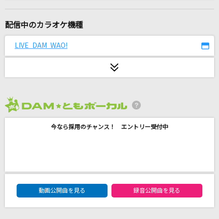
踊
Ado
配信中のカラオケ機種
カクテル
LIVE DAM WAO!
川野夏美
V.I.P
シド
2026年8月度
HUGs
今なら採用のチャンス！ エントリー受付中
Paledusk
Lemon
米津玄師
DAM★ともボーカルエントリーランキング
XY&Z
動画公開曲を見る
録音公開曲を見る
サトシ(松本梨香)