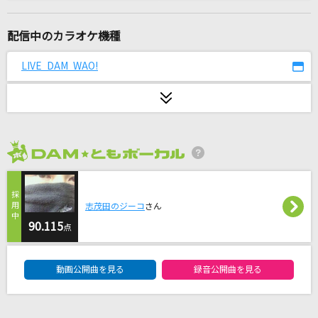
盛れ！ミ・アモーレ
Juice=Juice
配信中のカラオケ機種
ぎゅっと
LIVE DAM WAO!
Sexy Zone
BONBON GiRL
SARM
2026年8月度
LOVE～Destiny～
浜崎あゆみ
志茂田のジーコ
さん
[生音]人として
90.115
点
SUPER BEAVER
DAM★ともボーカルエントリーランキング
動画公開曲を見る
録音公開曲を見る
馬と鹿
米津玄師