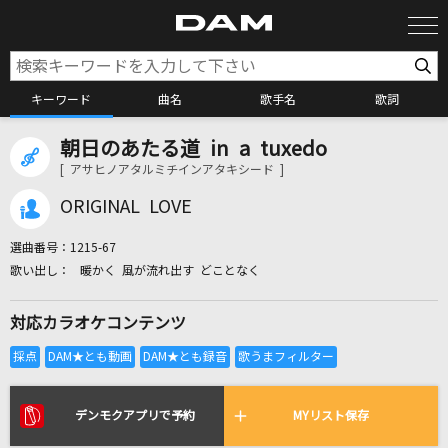
キーワード
曲名
歌手名
歌詞
朝日のあたる道 in a tuxedo
カラオケ検索
[ アサヒノアタルミチインアタキシード ]
ORIGINAL LOVE
カラオケ店舗検索
選曲番号：
1215-67
暖かく 風が流れ出す どことなく
カラオケリクエスト
対応カラオケコンテンツ
全国りれき
リアルタイムで歌われている曲の一覧
デンモクアプリで予約
MYリスト保存