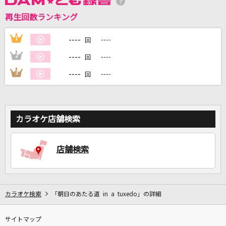
再生回数ランキング
DAMに会員登録・ログインして
カラオケをもっと楽しもう！
----
1
----
回
----
2
----
回
----
3
----
回
自宅でカラオケ歌い放題！
家族や友達と一緒に！練習にも！
カラオケ店舗検索
店舗検索
カラオケ検索
「朝日のあたる道 in a tuxedo」の詳細
サイトマップ