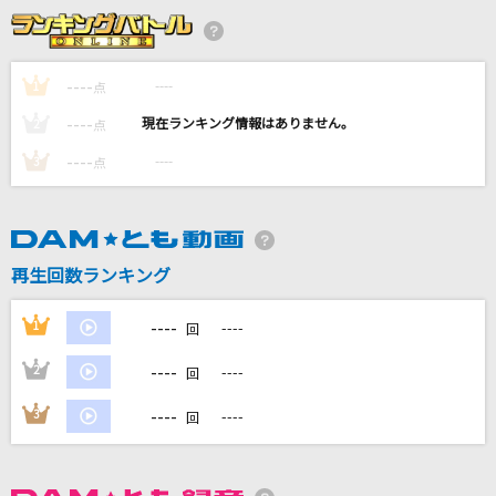
やさしさで溢れるように
徳永英明
----
----
1
点
[生音]また逢う日まで
----
----
2
点
尾崎紀世彦
----
----
3
点
[生音]幸せ
back number
ルミナス - Luminous
再生回数ランキング
アイナ・ジ・エンド
----
1
----
回
もっと見る
----
2
----
回
DAMの新曲・ランキングなど
----
3
----
回
カラオケ最新情報をチェック！