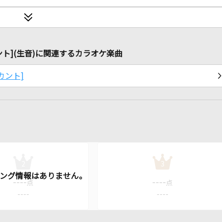
 カント](生音)に関連するカラオケ楽曲
 カント]
2
3
----
----
点
点
----
----