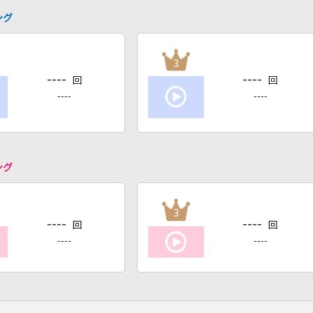
ング
3
----
----
回
回
----
----
ング
3
----
----
回
回
----
----