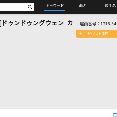
キーワード
曲名
歌手名
nto [ドゥンドゥングウェン カ
選曲番号：
1216-34
MYリスト保存