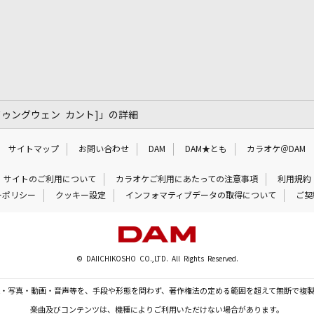
ドゥンドゥングウェン カント]」の詳細
サイトマップ
お問い合わせ
DAM
DAM★とも
カラオケ＠DAM
サイトのご利用について
カラオケご利用にあたっての注意事項
利用規約
ーポリシー
クッキー設定
インフォマティブデータの取得について
ご契
© DAIICHIKOSHO CO.,LTD. All Rights Reserved.
・写真・動画・音声等を、手段や形態を問わず、著作権法の定める範囲を超えて無断で複
楽曲及びコンテンツは、機種によりご利用いただけない場合があります。