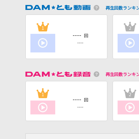
再生回数ランキ
1
2
----
回
----
再生回数ランキ
1
2
----
回
----