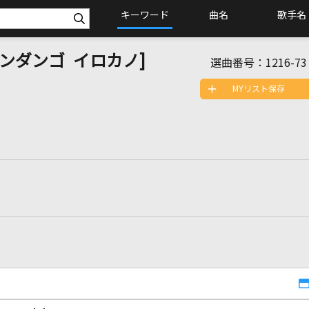
キーワード
曲名
歌手名
o [パンダンゴ イロカノ]
選曲番号：
1216-73
MYリスト保存