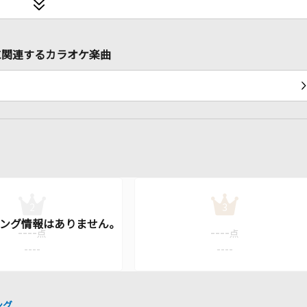
生音)に関連するカラオケ楽曲
2
3
----
----
点
点
----
----
ング