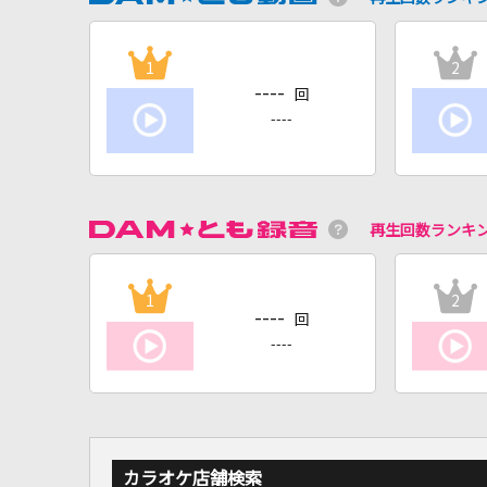
1
2
----
回
----
再生回数ランキ
1
2
----
回
----
カラオケ店舗検索