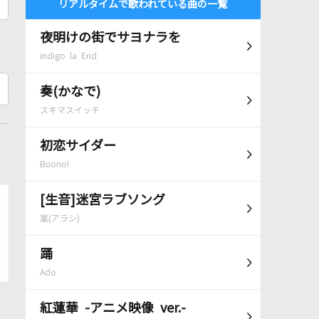
リアルタイムで歌われている曲の一覧
夜明けの街でサヨナラを
indigo la End
奏(かなで)
スキマスイッチ
初恋サイダー
Buono!
[生音]迷宮ラブソング
嵐(アラシ)
踊
Ado
紅蓮華 -アニメ映像 ver.-