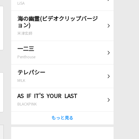
LiSA
海の幽霊(ビデオクリップバージ
ョン)
米津玄師
一二三
Penthouse
テレパシー
M!LK
AS IF IT'S YOUR LAST
BLACKPINK
もっと見る