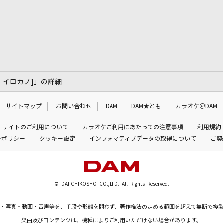
ダンゴ イロカノ]」の詳細
サイトマップ
お問い合わせ
DAM
DAM★とも
カラオケ＠DAM
サイトのご利用について
カラオケご利用にあたっての注意事項
利用規約
ーポリシー
クッキー設定
インフォマティブデータの取得について
ご契
© DAIICHIKOSHO CO.,LTD. All Rights Reserved.
・写真・動画・音声等を、手段や形態を問わず、著作権法の定める範囲を超えて無断で複
楽曲及びコンテンツは、機種によりご利用いただけない場合があります。