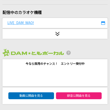
[生音]メイン・テーマ
薬師丸ひろ子
配信中のカラオケ機種
愛くださいませ
LIVE DAM WAO!
≠ME
残酷な天使のテーゼ
高橋洋子
2026年8月度
ネーブルオレンジ
今なら採用のチャンス！ エントリー受付中
乃木坂46
WHITE REFLECTION
TWO-MIX
DAM★ともボーカルエントリーランキング
[生音]巡恋歌
動画公開曲を見る
録音公開曲を見る
長渕剛