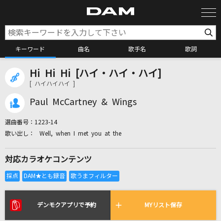
キーワード
曲名
歌手名
歌詞
Hi Hi Hi [ハイ・ハイ・ハイ]
カラオケ検索
[ ハイハイハイ ]
Paul McCartney & Wings
カラオケ店舗検索
選曲番号：
1223-14
Well, when I met you at the
カラオケリクエスト
対応カラオケコンテンツ
全国りれき
リアルタイムで歌われている曲の一覧
デンモクアプリで予約
MYリスト保存