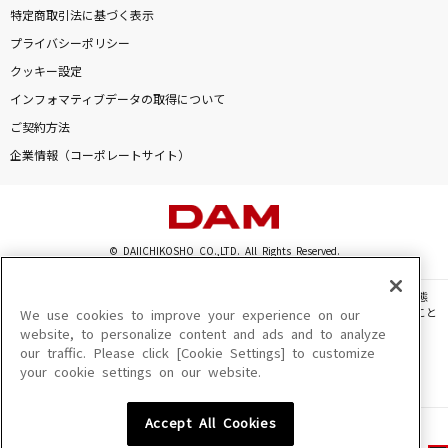
特定商取引法に基づく表示
プライバシーポリシー
クッキー設定
インフォマティブデータの取得について
ご契約方法
企業情報（コーポレートサイト）
© DAIICHIKOSHO CO.,LTD. All Rights Reserved.
このサイトに掲載されている一切の文章・画像・写真・動画・音声等を、手段や形態
を問わず、著作権法の定める範囲を超えて無断で複製、転載、ファイル化などすること
We use cookies to improve your experience on our
を禁じます。
website, to personalize content and ads and to analyze
our traffic. Please click [Cookie Settings] to customize
楽曲及びコンテンツは、機種によりご利用いただけない場合があります。
your cookie settings on our website.
楽曲及びコンテンツの配信日、配信内容が変更になる場合があります。
楽曲によりMYリスト保存ができない場合があります。
Accept All Cookies
JASRAC許諾番号
6602250213Y31015 6602250112Y38026 6602250240Y31015