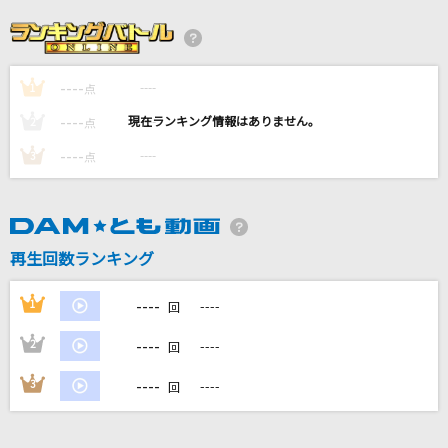
瀬戸の花嫁
小柳ルミ子(rumico)
----
----
1
404. NOT FOR ME
点
Saucy Dog
----
----
2
点
----
----
3
点
シャルル
バルーン
[生音]LOVE LOVE LOVE(ビデオクリップバージ
再生回数ランキング
ョン)
DREAMS COME TRUE
----
1
----
回
もっと見る
----
2
----
回
----
3
----
回
DAMの新曲・ランキングなど
カラオケ最新情報をチェック！