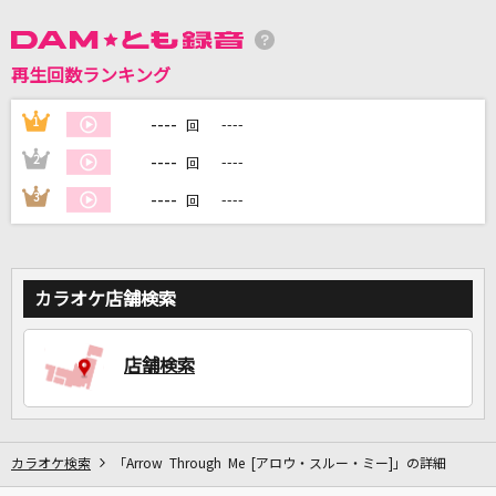
DAMに会員登録・ログインして
再生回数ランキング
カラオケをもっと楽しもう！
----
1
----
回
----
2
----
回
----
3
----
回
自宅でカラオケ歌い放題！
家族や友達と一緒に！練習にも！
カラオケ店舗検索
店舗検索
カラオケ検索
「Arrow Through Me [アロウ・スルー・ミー]」の詳細