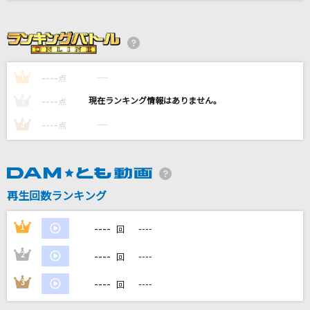
INNOCENT SORROW
abingdon boys school
サインはB -アイ Solo Ver.-
----
----
1
点
B小町 アイ(CV:高橋李依)
----
----
2
点
奏(かなで)
----
----
3
点
スキマスイッチ
時の流れに身をまかせ
テレサ・テン
再生回数ランキング
もっと見る
----
1
----
回
----
2
----
DAMの新曲・ランキングなど
回
カラオケ最新情報をチェック！
----
3
----
回