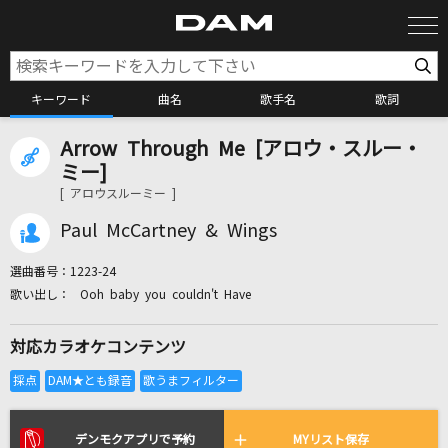
キーワード
曲名
歌手名
歌詞
Arrow Through Me [アロウ・スルー・
カラオケ検索
ミー]
[ アロウスルーミー ]
カラオケ店舗検索
Paul McCartney & Wings
選曲番号：
1223-24
カラオケリクエスト
Ooh baby you couldn't Have
対応カラオケコンテンツ
全国りれき
リアルタイムで歌われている曲の一覧
デンモクアプリで予約
MYリスト保存