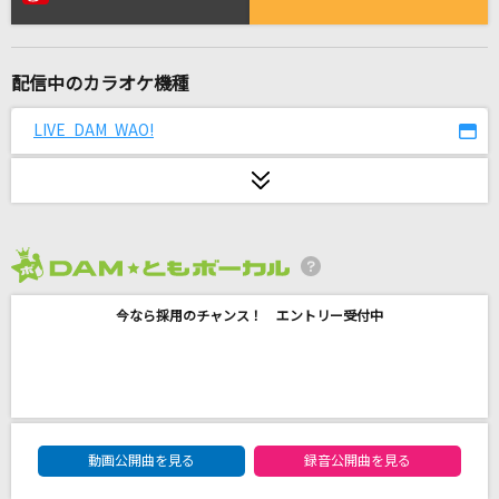
[生音]翳(かげ)りゆく部屋
松任谷由実(荒井由実)
配信中のカラオケ機種
爆裂愛してる
M!LK
LIVE DAM WAO!
Opposite World
幽閉サテライト
[生音]レイメイ
2026年8月度
さユり×MY FIRST STORY
今なら採用のチャンス！ エントリー受付中
[生音]あなたの空を翔びたい
高橋真梨子
[生音]ひまわりの約束
DAM★ともボーカルエントリーランキング
秦 基博
動画公開曲を見る
録音公開曲を見る