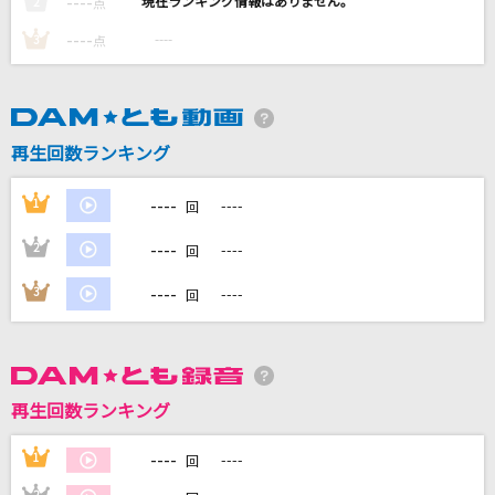
----
----
2
点
秒針を噛む
----
----
3
点
ずっと真夜中でいいのに。
ヘビーローテーション
AKB48
再生回数ランキング
群青
----
1
----
回
YOASOBI
----
2
----
回
世界に一つだけの花
----
3
----
回
SMAP
もっと見る
再生回数ランキング
DAMの新曲・ランキングなど
カラオケ最新情報をチェック！
----
1
----
回