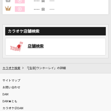
----
2
----
回
----
3
----
回
DAMに会員登録・ログインして
カラオケをもっと楽しもう！
カラオケ店舗検索
自宅でカラオケ歌い放題！
店舗検索
家族や友達と一緒に！練習にも！
カラオケ検索
「[生音]ウンホーレイ」の詳細
サイトマップ
お問い合わせ
DAM
DAM★とも
カラオケ＠DAM