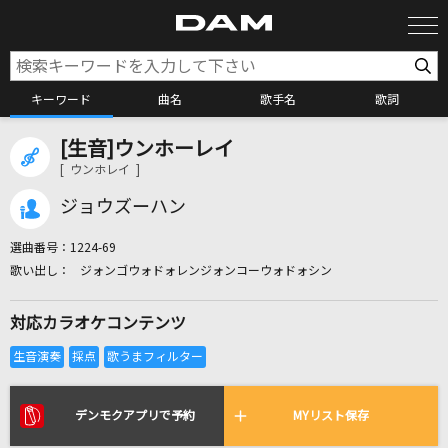
キーワード
曲名
歌手名
歌詞
[生音]ウンホーレイ
カラオケ検索
[ ウンホレイ ]
ジョウズーハン
カラオケ店舗検索
選曲番号：
1224-69
ジォンゴウォドォレンジォンコーウォドォシン
カラオケリクエスト
対応カラオケコンテンツ
全国りれき
リアルタイムで歌われている曲の一覧
デンモクアプリで予約
MYリスト保存