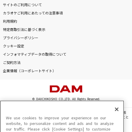
サイトのご利用について
カラオケご利用にあたっての注意事項
利用規約
特定商取引法に基づく表示
プライバシーポリシー
クッキー設定
インフォマティブデータの取得について
ご契約方法
企業情報（コーポレートサイト）
© DAIICHIKOSHO CO.,LTD. All Rights Reserved.
このサイトに掲載されている一切の文章・画像・写真・動画・音声等を、手段や形態
を問わず、著作権法の定める範囲を超えて無断で複製、転載、ファイル化などすること
We use cookies to improve your experience on our
を禁じます。
website, to personalize content and ads and to analyze
our traffic. Please click [Cookie Settings] to customize
楽曲及びコンテンツは、機種によりご利用いただけない場合があります。