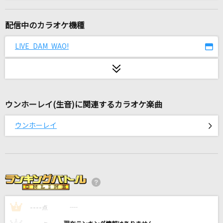
GLAMOROUS SKY
NANA starring MIKA NAKASHIMA
配信中のカラオケ機種
[生音]桜
LIVE DAM WAO!
コブクロ
みかんハート
C&K
ウンホーレイ(生音)に関連するカラオケ楽曲
月に叢雲華に風
ウンホーレイ
幽閉サテライト
ラブソングに襲われる
＝LOVE
ハルジオン
----
YOASOBI
----
1
点