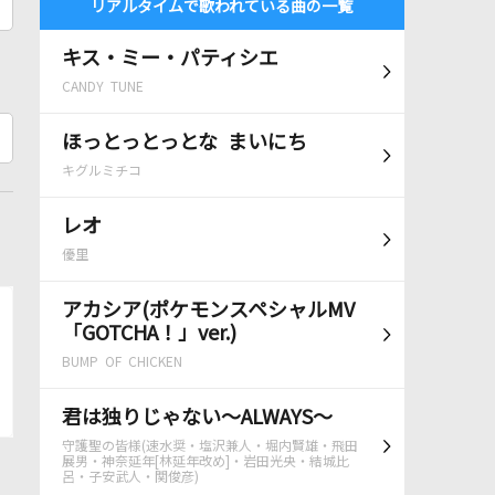
リアルタイムで歌われている曲の一覧
キス・ミー・パティシエ
CANDY TUNE
ほっとっとっとな まいにち
キグルミチコ
レオ
優里
アカシア(ポケモンスペシャルMV
「GOTCHA！」ver.)
BUMP OF CHICKEN
君は独りじゃない～ALWAYS～
守護聖の皆様(速水奨・塩沢兼人・堀内賢雄・飛田
展男・神奈延年[林延年改め]・岩田光央・結城比
呂・子安武人・関俊彦)