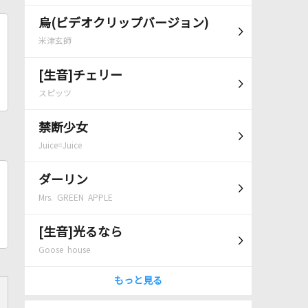
烏(ビデオクリップバージョン)
米津玄師
[生音]チェリー
スピッツ
禁断少女
Juice=Juice
ダーリン
Mrs. GREEN APPLE
[生音]光るなら
Goose house
もっと見る