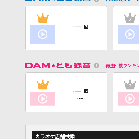
1
2
----
回
----
再生回数ランキ
1
2
----
回
----
カラオケ店舗検索