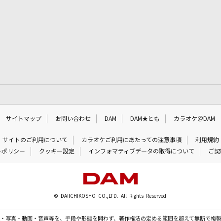
サイトマップ
お問い合わせ
DAM
DAM★とも
カラオケ＠DAM
サイトのご利用について
カラオケご利用にあたっての注意事項
利用規約
ーポリシー
クッキー設定
インフォマティブデータの取得について
ご契
© DAIICHIKOSHO CO.,LTD. All Rights Reserved.
・写真・動画・音声等を、手段や形態を問わず、著作権法の定める範囲を超えて無断で複