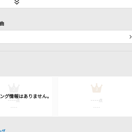
曲
2
3
----
----
点
点
----
----
ング