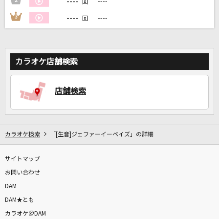
----
2
----
回
----
3
----
回
DAMに会員登録・ログインして
カラオケをもっと楽しもう！
カラオケ店舗検索
自宅でカラオケ歌い放題！
店舗検索
家族や友達と一緒に！練習にも！
カラオケ検索
「[生音]ジェファーイーベイズ」の詳細
サイトマップ
お問い合わせ
DAM
DAM★とも
カラオケ＠DAM