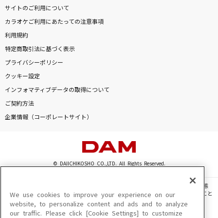
サイトのご利用について
カラオケご利用にあたっての注意事項
利用規約
特定商取引法に基づく表示
プライバシーポリシー
クッキー設定
インフォマティブデータの取得について
ご契約方法
企業情報（コーポレートサイト）
© DAIICHIKOSHO CO.,LTD. All Rights Reserved.
このサイトに掲載されている一切の文章・画像・写真・動画・音声等を、手段や形態
を問わず、著作権法の定める範囲を超えて無断で複製、転載、ファイル化などすること
We use cookies to improve your experience on our
を禁じます。
website, to personalize content and ads and to analyze
our traffic. Please click [Cookie Settings] to customize
楽曲及びコンテンツは、機種によりご利用いただけない場合があります。