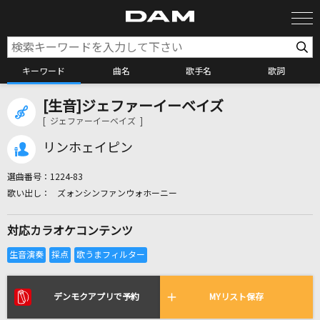
キーワード
曲名
歌手名
歌詞
[生音]ジェファーイーベイズ
カラオケ検索
[ ジェファーイーベイズ ]
リンホェイピン
カラオケ店舗検索
選曲番号：
1224-83
ズォンシンファンウォホーニー
カラオケリクエスト
対応カラオケコンテンツ
全国りれき
リアルタイムで歌われている曲の一覧
デンモクアプリで予約
MYリスト保存