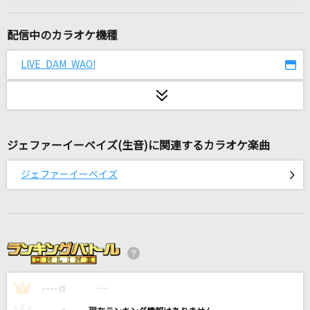
[生音]ただ君に晴れ
ヨルシカ
配信中のカラオケ機種
[生音]僕のこと
LIVE DAM WAO!
Mrs. GREEN APPLE
[生音]恥ずかしいか青春は
緑黄色社会
ジェファーイーベイズ(生音)に関連するカラオケ楽曲
FOLLOW
ジェファーイーベイズ
Kis-My-Ft2
宿命
Official髭男dism
夢をあきらめないで
----
岡村孝子
----
1
点