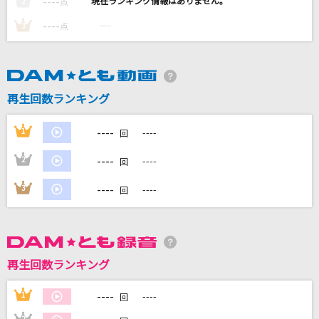
----
----
2
点
愛ゆえに
----
----
3
点
さとうもか
ロミオとシンデレラ(Game Version)
doriko feat.初音ミク
再生回数ランキング
ジャンピン
----
1
----
回
KARA
----
2
----
回
SUPERNOVA
----
3
----
回
KANA-BOON
もっと見る
再生回数ランキング
DAMの新曲・ランキングなど
カラオケ最新情報をチェック！
----
1
----
回