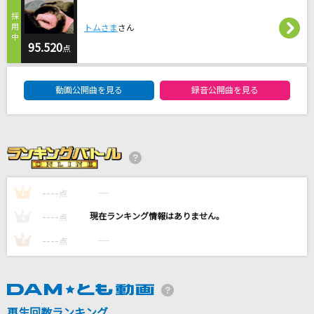
大きな古時計
トムさま
さん
平井堅
95.520
点
運命の人
DAM★ともボーカルエントリーランキング
藤田麻衣子
動画公開曲を見る
録音公開曲を見る
奇跡の人
SUPER EIGHT
[生音]アゲハ蝶
ポルノグラフィティ
----
----
1
点
----
----
2
点
もっと見る
----
----
3
点
DAMの新曲・ランキングなど
カラオケ最新情報をチェック！
再生回数ランキング