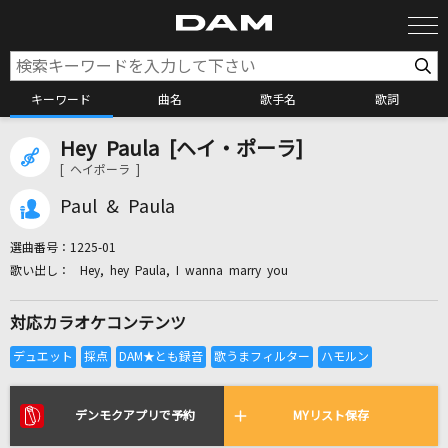
キーワード
曲名
歌手名
歌詞
Hey Paula [ヘイ・ポーラ]
カラオケ検索
[ ヘイポーラ ]
Paul & Paula
カラオケ店舗検索
選曲番号：
1225-01
Hey, hey Paula, I wanna marry you
カラオケリクエスト
対応カラオケコンテンツ
全国りれき
リアルタイムで歌われている曲の一覧
デンモクアプリで予約
MYリスト保存