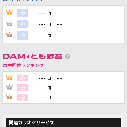
----
1
----
回
DAMに会員登録・ログインして
カラオケをもっと楽しもう！
----
2
----
回
----
3
----
回
自宅でカラオケ歌い放題！
家族や友達と一緒に！練習にも！
再生回数ランキング
----
1
----
回
----
2
----
回
----
3
----
回
関連カラオケサービス