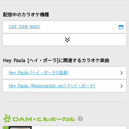
[生音]ブルーアンバー
back number
配信中のカラオケ機種
SAD SONG
LIVE DAM WAO!
ちゃんみな
[生音]TANGO NOIR
中森明菜
Hey Paula [ヘイ・ポーラ]に関連するカラオケ楽曲
[生音]インフェルノ
Hey Paula [ヘイ・ポーラ](生音)
Mrs. GREEN APPLE
Hey Paula (Nipponglish ver.) [ヘイ・ポーラ]
未来予想図Ⅱ
DREAMS COME TRUE
私は最強 (ウタ from ONE PIECE FILM RED)
Ado
2026年8月度