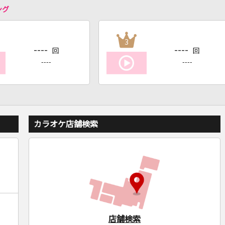
ング
3
----
----
回
回
----
----
カラオケ店舗検索
店舗検索