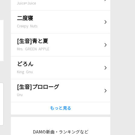
Juice=Juice
二度寝
Creepy Nuts
[生音]青と夏
Mrs. GREEN APPLE
どろん
King Gnu
[生音]プロローグ
Uru
もっと見る
DAMの新曲・ランキングなど