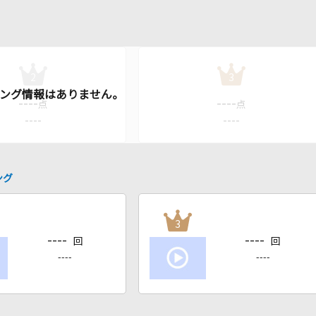
2
3
----
----
点
点
----
----
ング
3
----
----
回
回
----
----