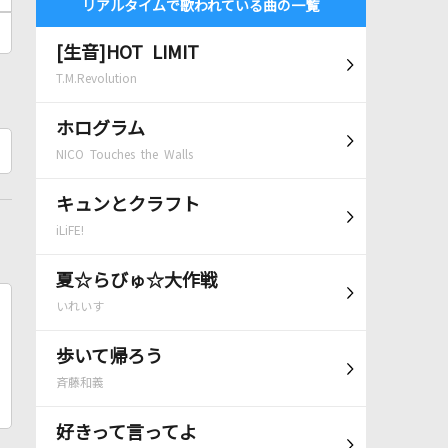
リアルタイムで歌われている曲の一覧
[生音]HOT LIMIT
T.M.Revolution
ホログラム
NICO Touches the Walls
キュンとクラフト
iLiFE!
夏☆らびゅ☆大作戦
いれいす
歩いて帰ろう
斉藤和義
好きって言ってよ