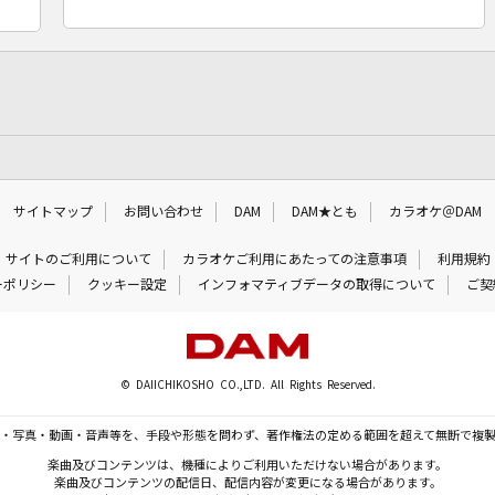
サイトマップ
お問い合わせ
DAM
DAM★とも
カラオケ＠DAM
サイトのご利用について
カラオケご利用にあたっての注意事項
利用規約
ーポリシー
クッキー設定
インフォマティブデータの取得について
ご契
© DAIICHIKOSHO CO.,LTD. All Rights Reserved.
・写真・動画・音声等を、手段や形態を問わず、著作権法の定める範囲を超えて無断で複
楽曲及びコンテンツは、機種によりご利用いただけない場合があります。
楽曲及びコンテンツの配信日、配信内容が変更になる場合があります。