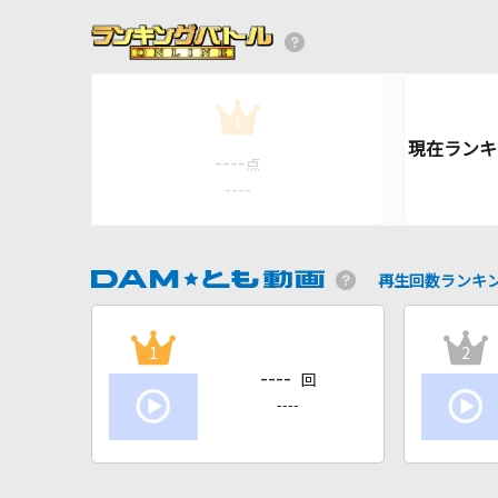
1
----
点
----
再生回数ランキ
1
2
----
回
----