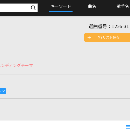
キーワード
曲名
歌手名
選曲番号：
1226-31
MYリスト保存
es」エンディングテーマ