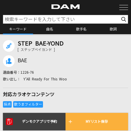
キーワード
曲名
歌手名
歌詞
STEP BAE-YOND
カラオケ検索
[ ステップベイヨンド ]
BAE
カラオケ店舗検索
選曲番号：
1226-76
Y'All Ready For This Woo
カラオケリクエスト
対応カラオケコンテンツ
全国りれき
リアルタイムで歌われている曲の一覧
デンモクアプリで予約
MYリスト保存