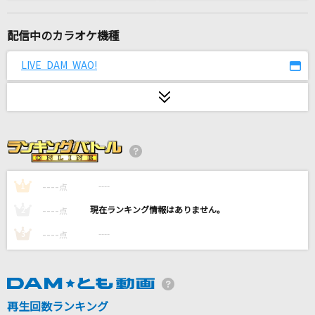
song for you
EXILE
配信中のカラオケ機種
[生音]Tomorrow never knows
LIVE DAM WAO!
Mr.Children
Mela!
緑黄色社会
[生音]そっけない
RADWIMPS
----
----
1
点
----
----
2
点
あの夏が飽和する
----
----
3
点
カンザキイオリ
[生音]離したくはない
T-BOLAN
再生回数ランキング