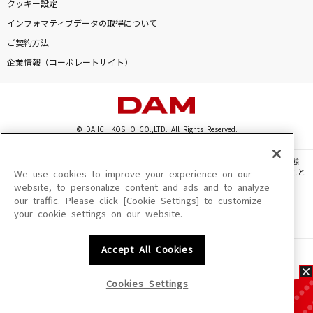
クッキー設定
インフォマティブデータの取得について
ご契約方法
企業情報（コーポレートサイト）
© DAIICHIKOSHO CO.,LTD. All Rights Reserved.
このサイトに掲載されている一切の文章・画像・写真・動画・音声等を、手段や形態
を問わず、著作権法の定める範囲を超えて無断で複製、転載、ファイル化などすること
We use cookies to improve your experience on our
を禁じます。
website, to personalize content and ads and to analyze
our traffic. Please click [Cookie Settings] to customize
楽曲及びコンテンツは、機種によりご利用いただけない場合があります。
your cookie settings on our website.
楽曲及びコンテンツの配信日、配信内容が変更になる場合があります。
楽曲によりMYリスト保存ができない場合があります。
Accept All Cookies
JASRAC許諾番号
6602250213Y31015 6602250112Y38026 6602250240Y31015
6602250241Y45122
Cookies Settings
NexTone許諾番号
ID000002945 ID000002947 ID000002937 ID000002938