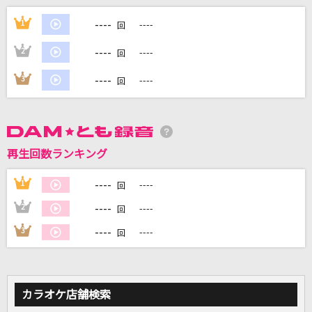
さよならエレジー
----
1
----
回
菅田将暉
----
2
----
回
[生音]長い髪
----
3
----
回
FOMARE
忘れられないの
サカナクション
再生回数ランキング
らしさ
----
1
----
回
Official髭男dism
----
2
----
回
もっと見る
----
3
----
回
DAMの新曲・ランキングなど
カラオケ最新情報をチェック！
カラオケ店舗検索