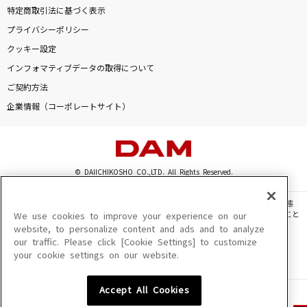
特定商取引法に基づく表示
プライバシーポリシー
クッキー設定
インフォマティブデータの取得について
ご契約方法
企業情報（コーポレートサイト）
© DAIICHIKOSHO CO.,LTD. All Rights Reserved.
このサイトに掲載されている一切の文章・画像・写真・動画・音声等を、手段や形態
を問わず、著作権法の定める範囲を超えて無断で複製、転載、ファイル化などすること
We use cookies to improve your experience on our
を禁じます。
website, to personalize content and ads and to analyze
our traffic. Please click [Cookie Settings] to customize
楽曲及びコンテンツは、機種によりご利用いただけない場合があります。
your cookie settings on our website.
楽曲及びコンテンツの配信日、配信内容が変更になる場合があります。
楽曲によりMYリスト保存ができない場合があります。
Accept All Cookies
JASRAC許諾番号
6602250213Y31015 6602250112Y38026 6602250240Y31015