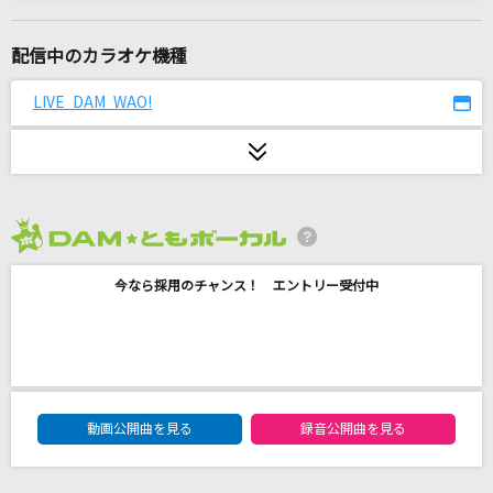
Brand New
Mrs. GREEN APPLE
配信中のカラオケ機種
[生音]紫煙
LIVE DAM WAO!
神野美伽
渇望
CiON
2026年8月度
林檎売りの泡沫少女
今なら採用のチャンス！ エントリー受付中
yukkedoluce feat.GUMI
阿修羅ちゃん
Ado
DAM★ともボーカルエントリーランキング
廻廻奇譚
動画公開曲を見る
録音公開曲を見る
Eve