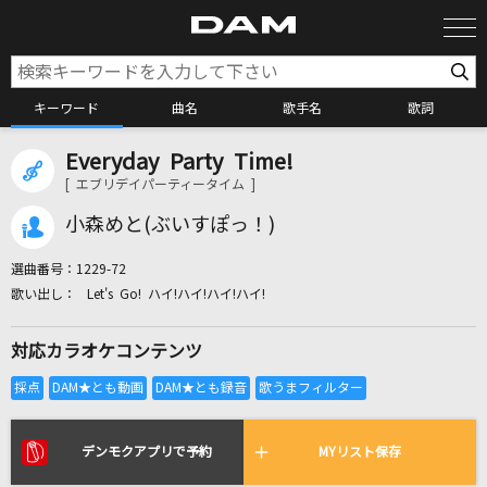
キーワード
曲名
歌手名
歌詞
Everyday Party Time!
カラオケ検索
[ エブリデイパーティータイム ]
小森めと(ぶいすぽっ！)
カラオケ店舗検索
選曲番号：
1229-72
Let's Go! ハイ!ハイ!ハイ!ハイ!
カラオケリクエスト
対応カラオケコンテンツ
全国りれき
リアルタイムで歌われている曲の一覧
デンモクアプリで予約
MYリスト保存