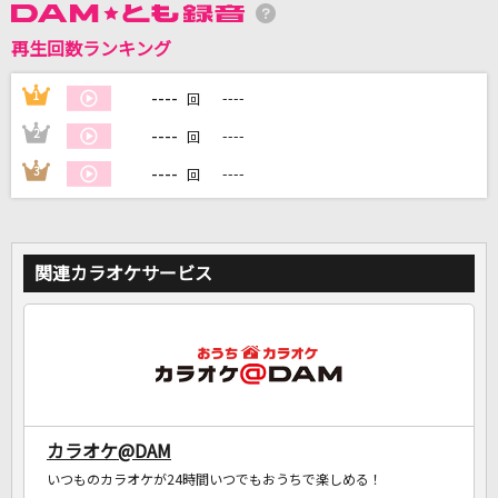
再生回数ランキング
DAMに会員登録・ログインして
カラオケをもっと楽しもう！
----
1
----
回
----
2
----
回
----
3
----
回
自宅でカラオケ歌い放題！
家族や友達と一緒に！練習にも！
関連カラオケサービス
カラオケ@DAM
いつものカラオケが24時間いつでもおうちで楽しめる！