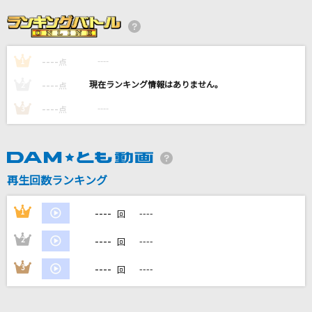
[生音]ただ君に晴れ
ヨルシカ
----
----
1
-Dreaming Girl-恋、はじめまして
点
岡田有希子
----
----
2
点
----
----
3
点
裸足でSummer
乃木坂46
パラレルワールド
再生回数ランキング
BAK
----
1
----
回
もっと見る
----
2
----
回
DAMの新曲・ランキングなど
----
3
----
回
カラオケ最新情報をチェック！