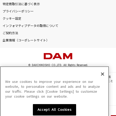
特定商取引法に基づく表示
プライバシーポリシー
クッキー設定
インフォマティブデータの取得について
ご契約方法
企業情報（コーポレートサイト）
© DAIICHIKOSHO CO.,LTD. All Rights Reserved.
このサイトに掲載されている一切の文章・画像・写真・動画・音声等を、手段や形態
を問わず、著作権法の定める範囲を超えて無断で複製、転載、ファイル化などすること
We use cookies to improve your experience on our
を禁じます。
website, to personalize content and ads and to analyze
our traffic. Please click [Cookie Settings] to customize
楽曲及びコンテンツは、機種によりご利用いただけない場合があります。
your cookie settings on our website.
楽曲及びコンテンツの配信日、配信内容が変更になる場合があります。
楽曲によりMYリスト保存ができない場合があります。
Accept All Cookies
JASRAC許諾番号
6602250213Y31015 6602250112Y38026 6602250240Y31015