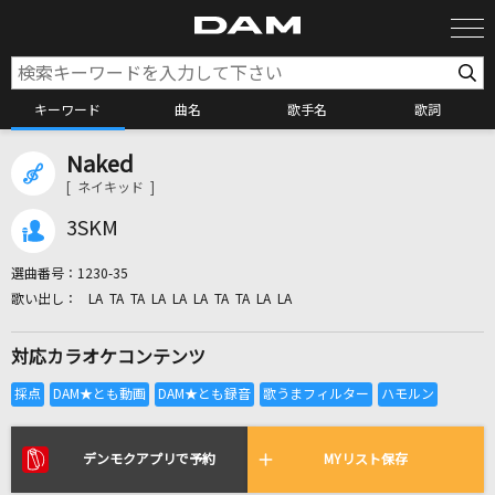
キーワード
曲名
歌手名
歌詞
Naked
カラオケ検索
[ ネイキッド ]
3SKM
カラオケ店舗検索
選曲番号：
1230-35
LA TA TA LA LA LA TA TA LA LA
カラオケリクエスト
対応カラオケコンテンツ
全国りれき
リアルタイムで歌われている曲の一覧
デンモクアプリで予約
MYリスト保存