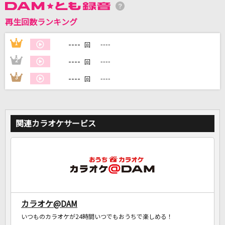
再生回数ランキング
DAMに会員登録・ログインして
カラオケをもっと楽しもう！
----
1
----
回
----
2
----
回
----
3
----
回
自宅でカラオケ歌い放題！
家族や友達と一緒に！練習にも！
関連カラオケサービス
カラオケ@DAM
いつものカラオケが24時間いつでもおうちで楽しめる！