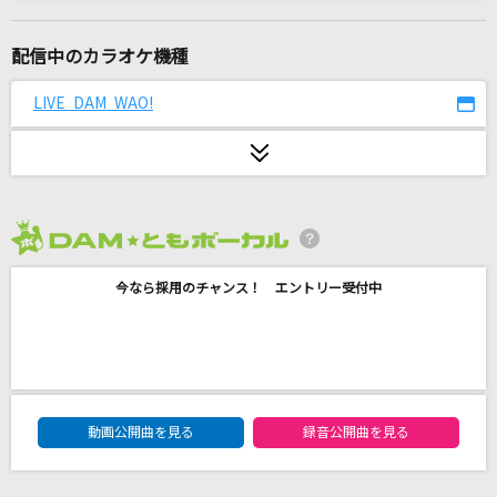
馬と鹿
米津玄師
配信中のカラオケ機種
[生音]手紙
LIVE DAM WAO!
back number
アスノヨゾラ哨戒班
Orangestar feat.IA
2026年8月度
1994・POPS 女
今なら採用のチャンス！ エントリー受付中
DKオリジナルメドレー
[生音]そういう好き
wacci
DAM★ともボーカルエントリーランキング
最後の放課後
動画公開曲を見る
録音公開曲を見る
いきものがかり