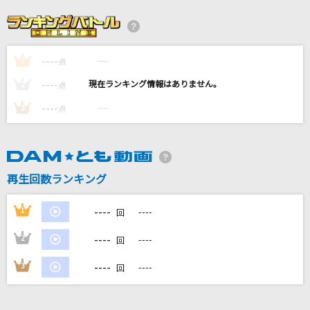
O2(オー・ツー)
ORANGE RANGE
----
----
1
時代
点
中島みゆき
----
----
2
点
----
----
3
点
115万キロのフィルム
Official髭男dism
告白
再生回数ランキング
My Hair is Bad
----
1
----
回
もっと見る
----
2
----
回
DAMの新曲・ランキングなど
----
3
----
回
カラオケ最新情報をチェック！