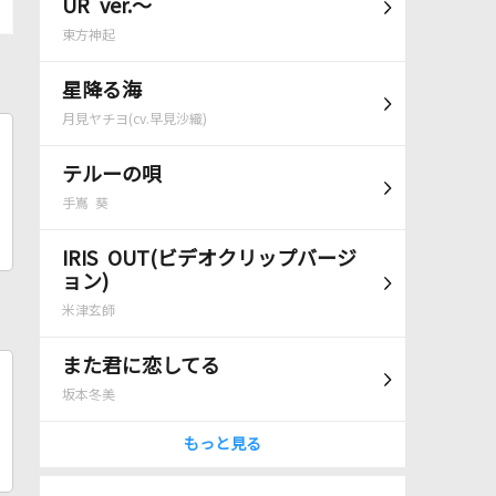
UR ver.～
東方神起
星降る海
月見ヤチヨ(cv.早見沙織)
テルーの唄
手嶌 葵
IRIS OUT(ビデオクリップバージ
ョン)
米津玄師
また君に恋してる
坂本冬美
もっと見る