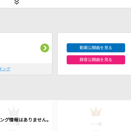
2026年8月度
動画公開曲を見る
録音公開曲を見る
キング
2
3
----
----
点
点
----
----