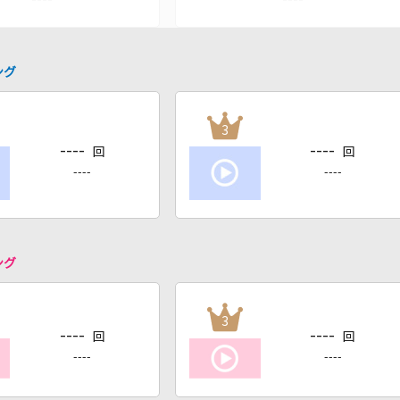
ング
3
----
----
回
回
----
----
ング
3
----
----
回
回
----
----