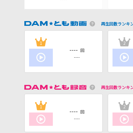
再生回数ランキ
1
2
----
回
----
再生回数ランキ
1
2
----
回
----