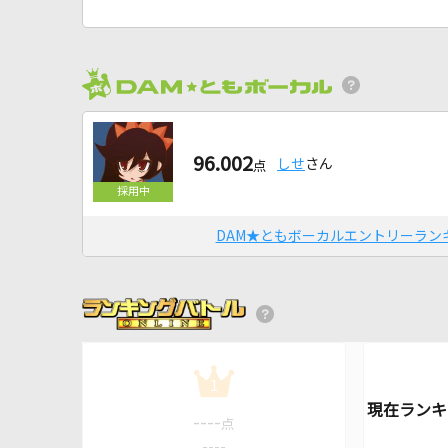
96.002
しせ
さん
点
DAM★ともボーカルエントリーラン
1
----
点
----