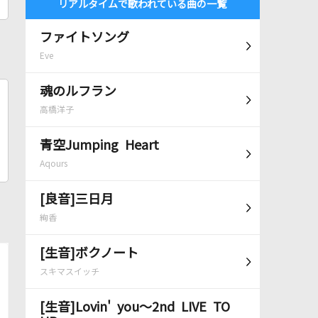
リアルタイムで歌われている曲の一覧
ファイトソング
Eve
魂のルフラン
高橋洋子
青空Jumping Heart
Aqours
[良音]三日月
絢香
[生音]ボクノート
スキマスイッチ
[生音]Lovin' you～2nd LIVE TO