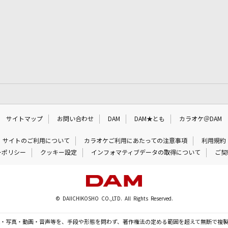
サイトマップ
お問い合わせ
DAM
DAM★とも
カラオケ＠DAM
サイトのご利用について
カラオケご利用にあたっての注意事項
利用規約
ーポリシー
クッキー設定
インフォマティブデータの取得について
ご契
© DAIICHIKOSHO CO.,LTD. All Rights Reserved.
・写真・動画・音声等を、手段や形態を問わず、著作権法の定める範囲を超えて無断で複