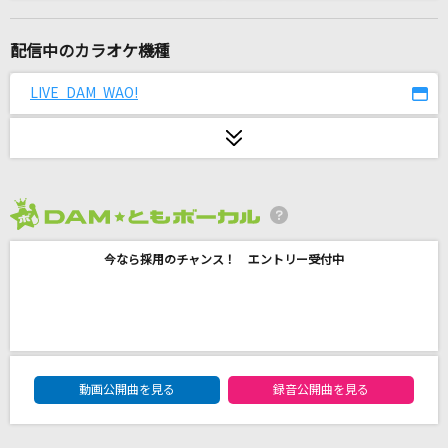
[生音]チェリー
スピッツ
配信中のカラオケ機種
少年
LIVE DAM WAO!
黒夢
プロポーズ
なとり
2026年8月度
[生音]シュガーソングとビターステップ
今なら採用のチャンス！ エントリー受付中
UNISON SQUARE GARDEN
晩餐歌
tuki.
DAM★ともボーカルエントリーランキング
君の名は希望
動画公開曲を見る
録音公開曲を見る
乃木坂46