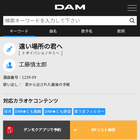
キーワード
曲名
歌手名
歌詞
遠い場所の君へ
カラオケ検索
[ トオイバショノキミヘ ]
工藤慎太郎
カラオケ店舗検索
選曲番号：
1239-09
君から出された最後の手紙
カラオケリクエスト
対応カラオケコンテンツ
全国りれき
リアルタイムで歌われている曲の一覧
デンモクアプリで予約
MYリスト保存