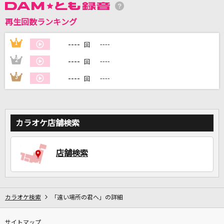
再生回数ランキング
DAMに会員登録・ログインして
カラオケをもっと楽しもう！
----
1
----
回
----
2
----
回
----
3
----
回
自宅でカラオケ歌い放題！
家族や友達と一緒に！練習にも！
カラオケ店舗検索
店舗検索
カラオケ検索
「遠い場所の君へ」の詳細
サイトマップ