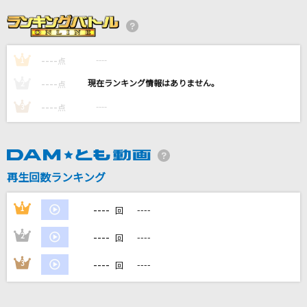
[生音]LA・LA・LA LOVE SONG
久保田利伸with NAOMI CAMPBELL
----
----
1
やさしさで溢れるように
点
JUJU
----
----
2
点
----
----
3
点
[生音]冬のうた
Kiroro
Brand New
再生回数ランキング
Mrs. GREEN APPLE
----
1
----
回
もっと見る
----
2
----
回
DAMの新曲・ランキングなど
----
3
----
回
カラオケ最新情報をチェック！