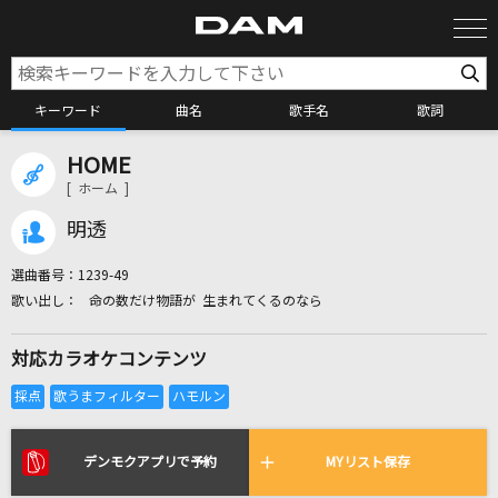
キーワード
曲名
歌手名
歌詞
HOME
カラオケ検索
[ ホーム ]
明透
カラオケ店舗検索
選曲番号：
1239-49
命の数だけ物語が 生まれてくるのなら
カラオケリクエスト
対応カラオケコンテンツ
全国りれき
リアルタイムで歌われている曲の一覧
デンモクアプリで予約
MYリスト保存