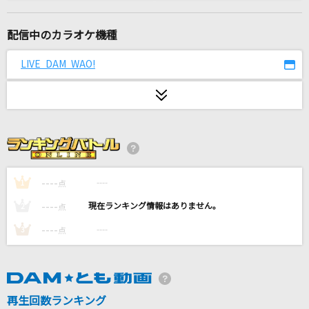
旅路
藤井 風
配信中のカラオケ機種
絶対的主人公
LIVE DAM WAO!
超ときめき宣伝部(ときめき宣伝部)
Soranji
Mrs. GREEN APPLE
[生音]ちりぬるを
市川由紀乃
----
----
1
点
----
----
2
点
[生音]もう恋なんてしない
----
----
3
点
槇原敬之(Makihara)
今日の日はさようなら
林原めぐみ
再生回数ランキング