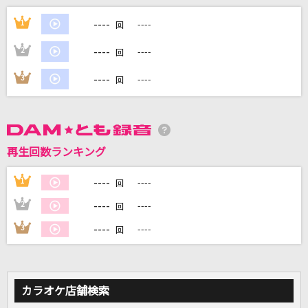
ギラギラ
----
1
----
回
Ado
----
2
----
回
夢をあきらめないで
----
3
----
回
岡村孝子
凶夢伝染
ALI PROJECT
再生回数ランキング
無敵級*ビリーバー
----
1
----
回
中須かすみ(相良茉優)
----
2
----
回
もっと見る
----
3
----
回
DAMの新曲・ランキングなど
カラオケ最新情報をチェック！
カラオケ店舗検索