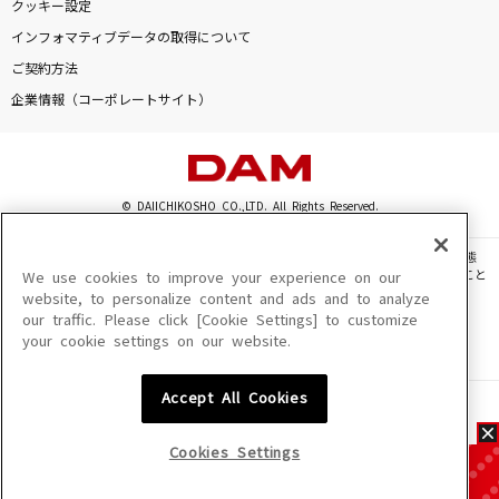
クッキー設定
インフォマティブデータの取得について
ご契約方法
企業情報（コーポレートサイト）
© DAIICHIKOSHO CO.,LTD. All Rights Reserved.
このサイトに掲載されている一切の文章・画像・写真・動画・音声等を、手段や形態
を問わず、著作権法の定める範囲を超えて無断で複製、転載、ファイル化などすること
We use cookies to improve your experience on our
を禁じます。
website, to personalize content and ads and to analyze
our traffic. Please click [Cookie Settings] to customize
楽曲及びコンテンツは、機種によりご利用いただけない場合があります。
your cookie settings on our website.
楽曲及びコンテンツの配信日、配信内容が変更になる場合があります。
楽曲によりMYリスト保存ができない場合があります。
Accept All Cookies
JASRAC許諾番号
6602250213Y31015 6602250112Y38026 6602250240Y31015
6602250241Y45122
Cookies Settings
NexTone許諾番号
ID000002945 ID000002947 ID000002937 ID000002938