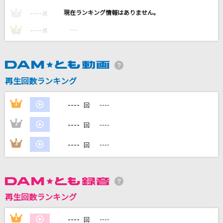
----
----
2
点
ハナミズキ
----
----
3
点
一青 窈
ロミオとシンデレラ
doriko feat.初音ミク
再生回数ランキング
ブリキノダンス
----
1
----
回
Ado
----
2
----
回
朧
----
3
----
市川由紀乃
回
もっと見る
DAMの新曲・ランキングなど
再生回数ランキング
カラオケ最新情報をチェック！
----
1
----
回