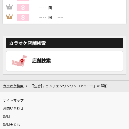
----
2
----
回
----
3
----
回
DAMに会員登録・ログインして
カラオケをもっと楽しもう！
カラオケ店舗検索
自宅でカラオケ歌い放題！
店舗検索
家族や友達と一緒に！練習にも！
カラオケ検索
「[生音]チェンチェンワンワンコアイニー」の詳細
サイトマップ
お問い合わせ
DAM
DAM★とも