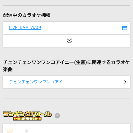
[オリカラ]銀の龍の背に乗って
中島みゆき
配信中のカラオケ機種
LA・LA・LA LOVE SONG～Midnight Piano Ver
LIVE DAM WAO!
sion～
久保田利伸
ムラサキ
赤西仁
チェンチェンワンワンコアイニー(生音)に関連するカラオケ
楽曲
[生音]糸
チェンチェンワンワンコアイニー
中島みゆき
ヒトガタ
HIMEHINA
ルパン三世のテーマ
ピートマック・ジュニア
----
----
1
点