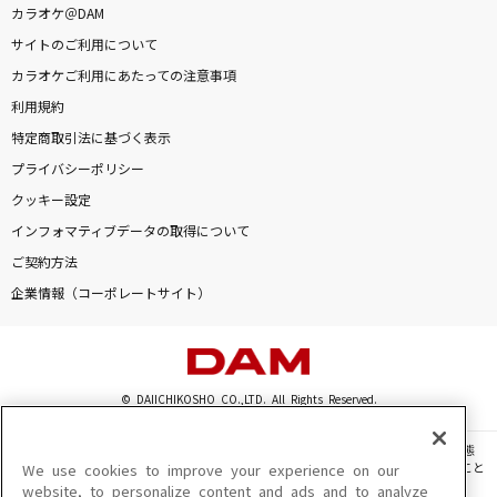
カラオケ＠DAM
サイトのご利用について
カラオケご利用にあたっての注意事項
利用規約
特定商取引法に基づく表示
プライバシーポリシー
クッキー設定
インフォマティブデータの取得について
ご契約方法
企業情報（コーポレートサイト）
© DAIICHIKOSHO CO.,LTD. All Rights Reserved.
このサイトに掲載されている一切の文章・画像・写真・動画・音声等を、手段や形態
を問わず、著作権法の定める範囲を超えて無断で複製、転載、ファイル化などすること
We use cookies to improve your experience on our
を禁じます。
website, to personalize content and ads and to analyze