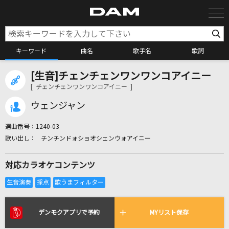
キーワード
曲名
歌手名
歌詞
[生音]チェンチェンワンワンコアイニー
カラオケ検索
[ チェンチェンワンワンコアイニー ]
ウェンジャン
カラオケ店舗検索
選曲番号：
1240-03
チンチンドォショオシェンウォアイニー
カラオケリクエスト
対応カラオケコンテンツ
全国りれき
リアルタイムで歌われている曲の一覧
デンモクアプリで予約
MYリスト保存