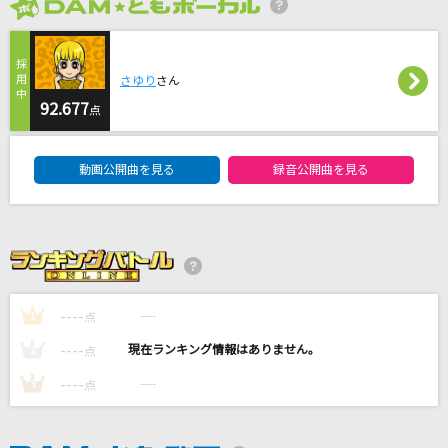
革命道中
2026年8月度
アイナ・ジ・エンド
さゆり
さん
今夜月の見える丘に
92.677
点
B'z
DAM★ともボーカルエントリーランキング
ハイドアンド・シーク
動画公開曲を見る
録音公開曲を見る
19-iku- feat.初音ミク
Cherish
清水翔太
もっと見る
----
----
1
点
----
----
2
点
DAMの新曲・ランキングなど
----
----
3
点
カラオケ最新情報をチェック！