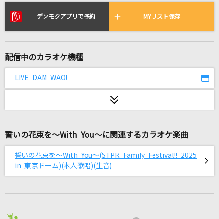
[生音]恋する街角
山内惠介
デンモクアプリで予約
MYリスト保存
ひとりじゃない
DEEN
配信中のカラオケ機種
リバーサイド ホテル
LIVE DAM WAO!
福山雅治
走れ正直者
西城秀樹
誓いの花束を～With You～に関連するカラオケ楽曲
[生音]ひまわりの約束
誓いの花束を～With You～(STPR Family Festival!! 2025
秦 基博
in 東京ドーム)(本人歌唱)(生音)
[生音]桜
コブクロ