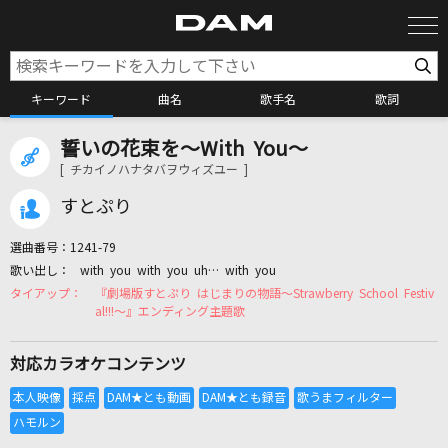
キーワード
曲名
歌手名
歌詞
誓いの花束を～With You～
カラオケ検索
[ チカイノハナタバヲウィズユー ]
すとぷり
カラオケ店舗検索
選曲番号：
1241-79
with you with you uh… with you
カラオケリクエスト
『劇場版すとぷり はじまりの物語～Strawberry School Festiv
al!!!～』エンディング主題歌
全国りれき
対応カラオケコンテンツ
リアルタイムで歌われている曲の一覧