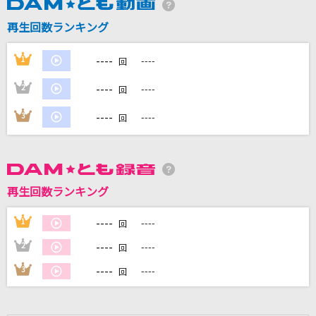
再生回数ランキング
DAMに会員登録・ログインして
カラオケをもっと楽しもう！
----
1
----
回
----
2
----
回
----
3
----
回
自宅でカラオケ歌い放題！
家族や友達と一緒に！練習にも！
再生回数ランキング
----
1
----
回
----
2
----
回
----
3
----
回