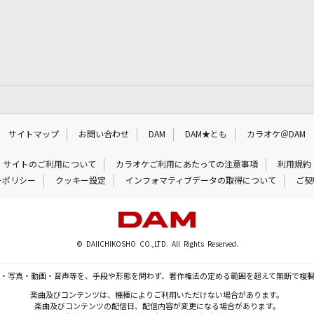
サイトマップ
お問い合わせ
DAM
DAM★とも
カラオケ＠DAM
サイトのご利用について
カラオケご利用にあたっての注意事項
利用規約
ーポリシー
クッキー設定
インフォマティブデータの取得について
ご契
© DAIICHIKOSHO CO.,LTD. All Rights Reserved.
・写真・動画・音声等を、手段や形態を問わず、著作権法の定める範囲を超えて無断で複
楽曲及びコンテンツは、機種によりご利用いただけない場合があります。
楽曲及びコンテンツの配信日、配信内容が変更になる場合があります。