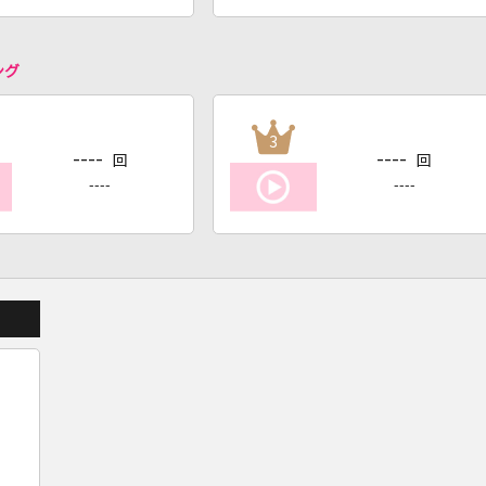
ング
3
----
----
回
回
----
----