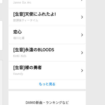
Janne Da Arc
[生音]天使にふれたよ!
放課後ティータイム
恋心
相川七瀬
[生音]永遠のBLOODS
KinKi Kids
[生音]裸の勇者
Vaundy
もっと見る
DAMの新曲・ランキングなど