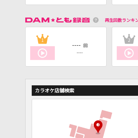
再生回数ランキ
1
2
----
回
----
カラオケ店舗検索