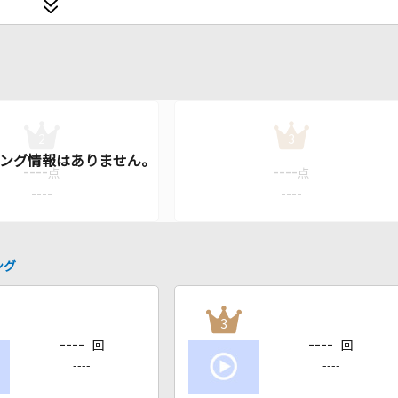
2
3
----
----
点
点
----
----
ング
3
----
----
回
回
----
----