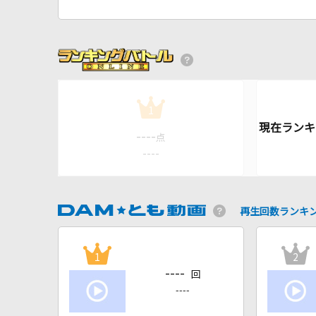
1
----
点
----
再生回数ランキ
1
2
----
回
----