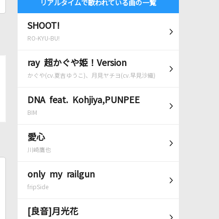
リアルタイムで歌われている曲の一覧
SHOOT!
RO-KYU-BU!
ray 超かぐや姫！Version
かぐや(cv.夏吉ゆうこ)、月見ヤチヨ(cv.早見沙織)
DNA feat. Kohjiya,PUNPEE
BIM
愛心
川崎鷹也
only my railgun
fripSide
[良音]月光花